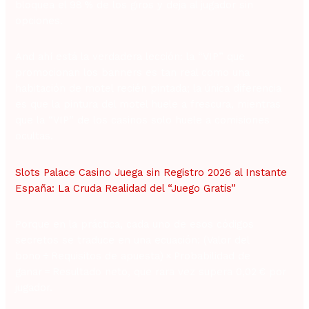
bloquea el 98 % de los giros y deja al jugador sin
opciones.
And ahí está la verdadera lección: la “VIP” que
promocionan los banners es tan real como una
habitación de motel recién pintada; la única diferencia
es que la pintura del motel huele a frescura, mientras
que la “VIP” de los casinos solo huele a comisiones
ocultas.
Slots Palace Casino Juega sin Registro 2026 al Instante
España: La Cruda Realidad del “Juego Gratis”
Porque en la práctica, cada uno de esos códigos
secretos se traduce en una ecuación: (Valor del
bono ÷ Requisitos de apuesta) × Probabilidad de
ganar = Resultado neto, que rara vez supera 0,02 € por
jugador.