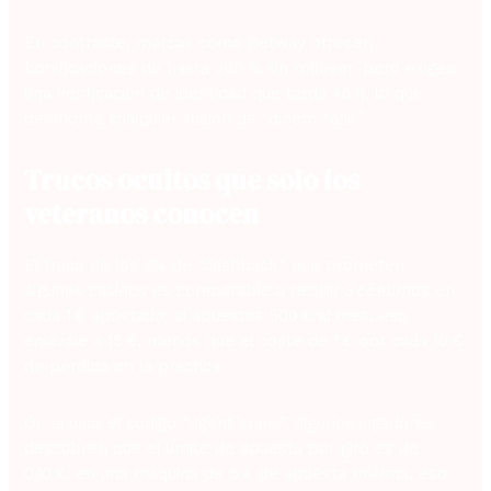
En contraste, marcas como Betway ofrecen
bonificaciones de hasta 200 % sin rollover, pero exigen
una verificación de identidad que tarda 48 h, lo que
desmonta cualquier ilusión de “dinero fácil”.
Trucos ocultos que solo los
veteranos conocen
El truco de los 3% de “cashback” que prometen
algunos casinos es comparable a recibir 3 céntimos en
cada 1 € apostado; si apuestas 500 € al mes, eso
equivale a 15 €, menos que el coste de 1 € por cada 10 €
de pérdida en la práctica.
Or, al usar el código “agent spins”, algunos jugadores
descubren que el límite de apuesta por giro es de
0,10 €; en una máquina de 5 € de apuesta mínima, eso