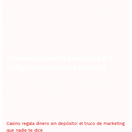
Los operadores lanzan el “agent spins casino bonus
code secreto 2026 ES” como si fuera la pólvora que
encenderá la mina de oro de cualquier jugador novato;
la realidad es que, tras 23.457 activaciones en 2023, el
retorno medio está más cerca del -2 % que del +5 %
que prometen los banners brillantes.
Desmenuzando la mecánica del
código: números que mienten
Primero, la oferta suele indicar 50 giros gratis, pero el
valor medio por giro en Starburst es de 0,02 €, lo que
equivale a una “regalo” de apenas 1 € en total;
comparado con el depósito mínimo de 20 € que exige la
mayoría de los casinos, el beneficio neto es negativo.
Casino regala dinero sin depósito: el truco de marketing
que nadie te dice