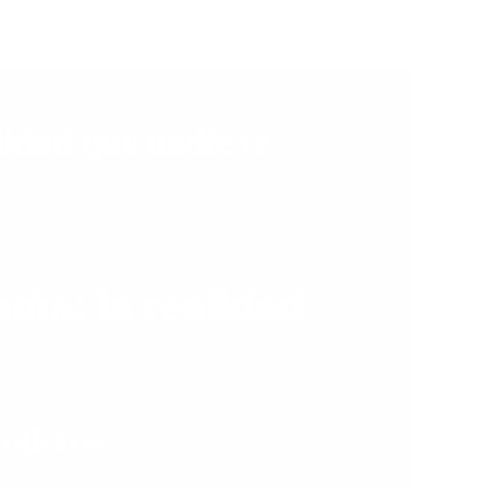
lidad que nadie te
uña: la realidad
folletos