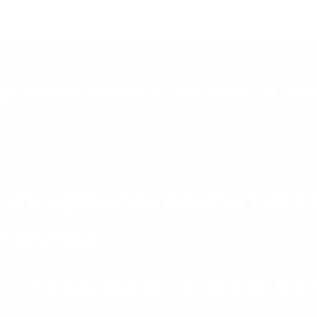
puestas casino Cataluña: la rea
re apuestas casino Catal
e contar
s y cuotas que no se dice en los 