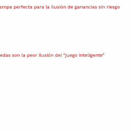
rampa perfecta para la ilusión de ganancias sin riesgo
min con auto ruleta genera 12 000 giros, mientras que un
1 700 giros es la que alimenta los informes de “alta frecue
as son la peor ilusión del “juego inteligente”
ión”?
 “licencia” en negrita, como si fuera sinónimo de seguri
inan atrapados en un loop de apuestas automáticas que le
ecarga.
 con licencia” viene acompañada de un botón “free spin” que
0,01 € que se deduce de tu saldo antes de que notes la pé