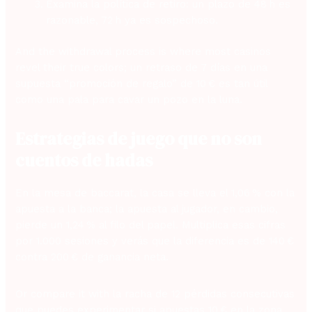
Examina la política de retiro: un plazo de 48 h es
razonable, 72 h ya es sospechoso.
And the withdrawal process is where most casinos
revel their true colors; un retraso de 7 días en una
supuesta “promoción de regalo” de 10 € es tan útil
como una pala para cavar un pozo en la luna.
Estrategias de juego que no son
cuentos de hadas
En la mesa de baccarat, la casa se lleva el 1,06 % con la
apuesta a la banca; la apuesta al jugador, en cambio,
pierde un 1,24 % al filo del papel. Multiplica esas cifras
por 1.000 sesiones y verás que la diferencia es de 140 €
contra 200 € de ganancia neta.
Or compare it with la racha de 12 pérdidas consecutivas
que puedes experimentar si apuestas 10 € en la zona