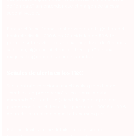
de “empate” sin entender que el margen de la casa
sube al 14,36 %.
Porque el único “bono” real proviene de la gestión del
bankroll: dividir 1 000 € en 20 unidades de 50 € te
permite sobrevivir a tres rachas negativas de 5 manos
cada una, algo que ni el mejor “free spin” de una
máquina tragamonedas puede garantizar.
Señales de alerta en los T&C
Si el contrato menciona una cláusula que habla de
“cambios sin previo aviso” y esa cláusula está
numerada 7.3, ten la seguridad de que el operador
puede modificar el límite de apuesta de 1 000 € a 100 €
de un día para otro sin que te lo comuniquen.
But the devil is in the details: un requisito de