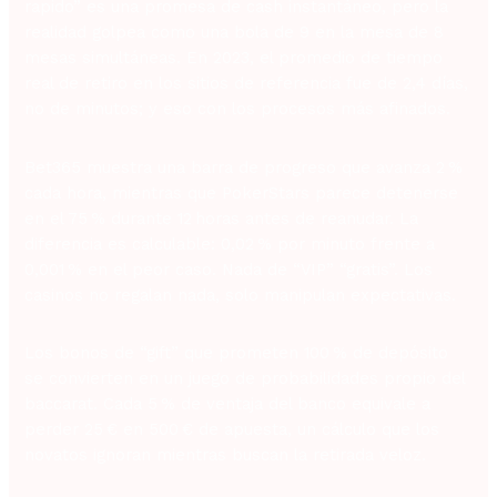
rapido” es una promesa de cash instantáneo, pero la
realidad golpea como una bola de 9 en la mesa de 8
mesas simultáneas. En 2023, el promedio de tiempo
real de retiro en los sitios de referencia fue de 2,4 días,
no de minutos; y eso con los procesos más afinados.
Bet365 muestra una barra de progreso que avanza 2 %
cada hora, mientras que PokerStars parece detenerse
en el 75 % durante 12 horas antes de reanudar. La
diferencia es calculable: 0,02 % por minuto frente a
0,001 % en el peor caso. Nada de “VIP” “gratis”. Los
casinos no regalan nada, solo manipulan expectativas.
Los bonos de “gift” que prometen 100 % de depósito
se convierten en un juego de probabilidades propio del
baccarat. Cada 5 % de ventaja del banco equivale a
perder 25 € en 500 € de apuesta, un cálculo que los
novatos ignoran mientras buscan la retirada veloz.