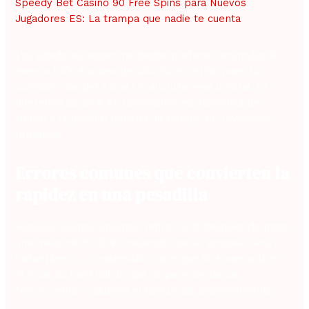
Speedy Bet Casino 90 Free Spins para Nuevos
Jugadores ES: La trampa que nadie te cuenta
Los jugadores experimentados prefieren acumular al
menos 1 000 € antes de solicitar el retiro, pues la
comisión cae del 3 % al 1 % al cruzar ese umbral. La
diferencia de 20 € en comisiones es insignificante
frente a la posible pérdida de tiempo en revisiones
repetidas.
Errores comunes que convierten la
rapidez en una pesadilla
Algunos novatos intentan retirar 50 € después de ganar
una mano de 5 × 10 €, creyendo que el proceso será
instantáneo. La matemática dice que 50 € son solo el
14 % de su bankroll, lo que dispara alertas de
“micro‑retiro” y duplica el tiempo de procesamiento.