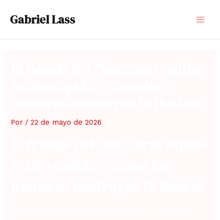
Gabriel Lass
El fraude del “baccarat online
retiro rápido”: cómo los
números destruyen la ilusión
Por
/
22 de mayo de 2026
El fraude del “baccarat online
retiro rápido”: cómo los
números destruyen la ilusión
Los jugadores creen que un “baccarat online retiro