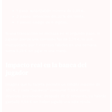
1 paso: autorización mínima de 0,99 €.
2 pasos: retención del 20 % del límite.
3 pasos: código de 6 dígitos.
Si una transacción se rechaza en el segundo paso, el
jugador pierde una comisión fija de 0,75 €, lo que,
multiplicado por 7 intentos fallidos en una semana,
suma 5,25 € sin jugar ni una mano.
Impacto real en la banca del
jugador
Imagina que tu tarjeta permite un crédito máximo de
500 €, y cada “squeeze” consume 0,99 € como
depósito provisional; después de 12 sesiones, ya habrás
gastado 11,88 € sin haber jugado una sola ronda.