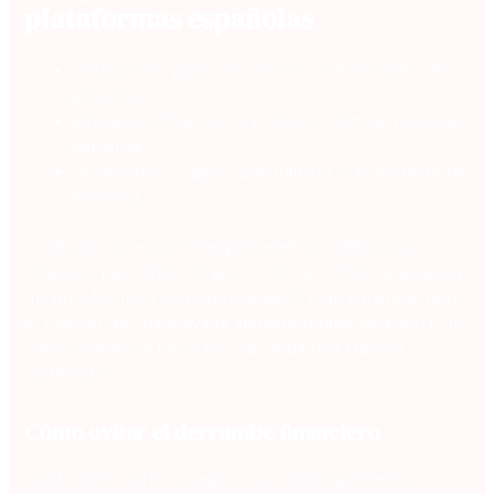
plataformas españolas
Betsson: 20 giros, 20x rollover, 5 € de límite de
ganancia.
888casino: 15 giros, 30x rollover, 10 € de límite de
ganancia.
William Hill: 25 giros, 25x rollover, 8 € de límite de
ganancia.
Si calculas la relación riesgo/beneficio, 888casino
ofrece el peor trato: 15 giros * 0,10 € = 1,5 € de apuesta
mínima, frente a un potencial de 10 € de ganancia, pero
el rollover de 30x eleva la apuesta requerida a 300 €, lo
que convierte el bono en una verdadera trampa
matemática.
Cómo evitar el derrumbe financiero
Divide 100 € entre 5 juegos con volatilidad media y