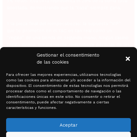
3 € netos. Esa cifra representa el 25% de la suma total
apostada, demostrando que la “casa” siempre gana.
Y la pieza final del rompecabezas: la supuesta “VIP”
que te prometen en el T&C es tan real como un
“regalo” de una tienda de segunda mano. Ningún casino
regala dinero; simplemente redistribuye pérdidas de los
novatos.
Gestionar el consentimiento
de las cookies
Al final, la verdadera molestia es que la interfaz del
cajero automático del juego muestra la fuente de los
Para ofrecer las mejores experiencias, utilizamos tecnologías
como las cookies para almacenar y/o acceder a la información del
giros en una tipografía de 9 pt, imposible de leer sin
dispositivo. El consentimiento de estas tecnologías nos permitirá
forzar la vista.
procesar datos como el comportamiento de navegación o las
identificaciones únicas en este sitio. No consentir o retirar el
consentimiento, puede afectar negativamente a ciertas
características y funciones.
←
Entrada
Entrada
anterior
siguiente
→
Aceptar
Copyright © 2026 Gabriel Lass | Powered by
Tema Astra para