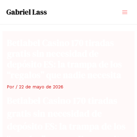
Gabriel Lass
Betlabel Casino 170 tiradas
gratis sin necesidad de
depósito ES: la trampa de los
“regalos” que nadie necesita
Por
/
22 de mayo de 2026
Betlabel Casino 170 tiradas
gratis sin necesidad de
depósito ES: la trampa de los