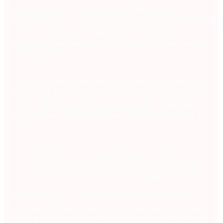
pueden generar hasta 5 premios iguales en 30
segundos, mientras que las tiradas gratuitas de Betlabel
son tan lentas que una partida completa dura 3
minutos, lo que reduce la adrenalina al 20% del nivel de
Gonzo’s Quest.
Y no solo la velocidad importa; la volatilidad de los slots
como Book of Dead puede multiplicar la apuesta por
500 en una sola tirada, mientras que la “volatilidad” de
los giros gratuitos apenas supera la multiplicación por
2,5.
170 tiradas = 170 oportunidades de perder
0,20 € máximo por giro = 34 € exposición total
Requisito de apuesta 5x = 170 € para retirar 34 €
Si decides jugar, cuenta los minutos: 170 tiradas a 1
segundo cada una suman 2,8 minutos, pero el proceso
de verificación de identidad en la plataforma añade 12