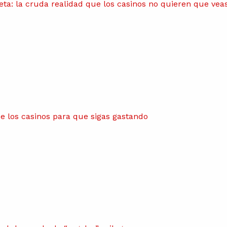
eta: la cruda realidad que los casinos no quieren que vea
os se guían por la pantalla de “free spins” que parpadea,
 la probabilidad de ganar algo significativo es inferior al 
s limitar el número de apuestas a 5 % del bankroll total: s
 sesiones antes de tocar el rollover completo.
de los casinos para que sigas gastando
casinos, incluido Betwinner, añaden una cláusula de “máxi
to de explotar la oferta en un juego de números sin sentid
os slots: mientras Starburst paga pequeñas ganancias cada
e solo paga en el gran final, y ese final rara vez llega.