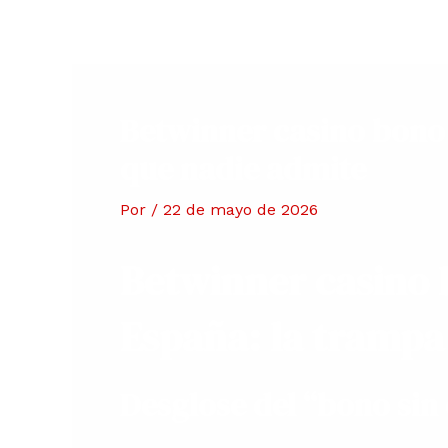
Betwinner casino bono 
que nadie admite
Por
/
22 de mayo de 2026
Betwinner casino 
España: la trampa
Desglose del “bono sin