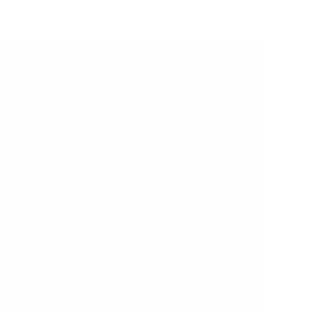
ores España: la trampa
uevos jugadores
mática