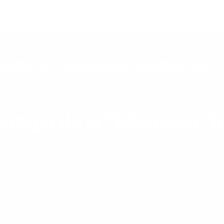
a de la “Diversión” Digital que 
rampa de la “Diversión” D
denas de bloques y, como si fuera poco, prometen “bono
ripto en bingo superó los 150 M €, pero la mayoría de es