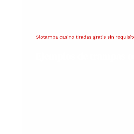
Comparado con una partida de Starburst, do
5 minutos y suele pagar menos que la pro
100 m.
Slotamba casino tiradas gratis sin requisi
Ejemplos de trampas o
1. El “turnover”: muchos operadores exigen
equivale a 6 000 € en una semana de preci
2. La cláusula de “cambio de moneda”: si l
nuevo precio, reduciendo tu expectativa d
3. Los límites de apuesta: en Bwin, la apu
aumentando la exposición al riesgo y reduc