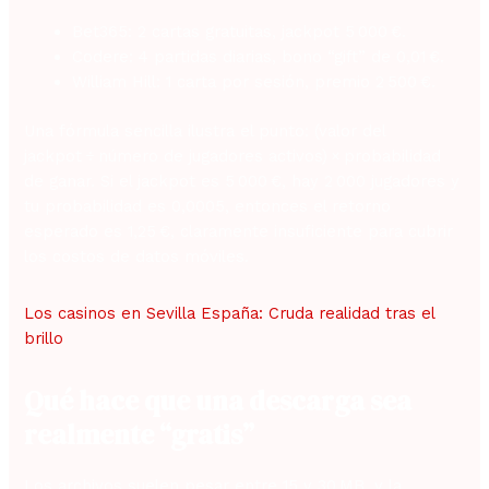
Bet365: 2 cartas gratuitas, jackpot 5 000 €.
Codere: 4 partidas diarias, bono “gift” de 0,01 €.
William Hill: 1 carta por sesión, premio 2 500 €.
Una fórmula sencilla ilustra el punto: (valor del
jackpot ÷ número de jugadores activos) × probabilidad
de ganar. Si el jackpot es 5 000 €, hay 2 000 jugadores y
tu probabilidad es 0,0005, entonces el retorno
esperado es 1,25 €, claramente insuficiente para cubrir
los costos de datos móviles.
Los casinos en Sevilla España: Cruda realidad tras el
brillo
Qué hace que una descarga sea
realmente “gratis”
Los archivos suelen pesar entre 15 y 30 MB, y la