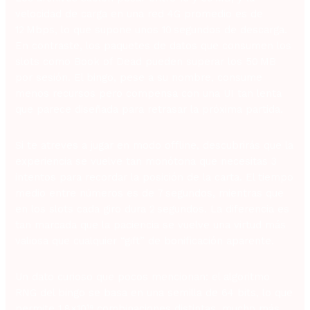
velocidad de carga en una red 4G promedio es de
12 Mbps, lo que supone unos 10 segundos de descarga.
En contraste, los paquetes de datos que consumen los
slots como Book of Dead pueden superar los 50 MB
por sesión. El bingo, pese a su nombre, consume
menos recursos pero compensa con una UI tan lenta
que parece diseñada para retrasar la próxima partida.
Si te atreves a jugar en modo offline, descubrirás que la
experiencia se vuelve tan monótona que necesitas 3
intentos para recordar la posición de la carta. El tiempo
medio entre números es de 7 segundos, mientras que
en los slots cada giro dura 2 segundos. La diferencia es
tan marcada que la paciencia se vuelve una virtud más
valiosa que cualquier “gift” de bonificación aparente.
Un dato curioso que pocos mencionan: el algoritmo
RNG del bingo se basa en una semilla de 64 bits, lo que
permite 1,8×10¹⁹ combinaciones distintas, mucho más