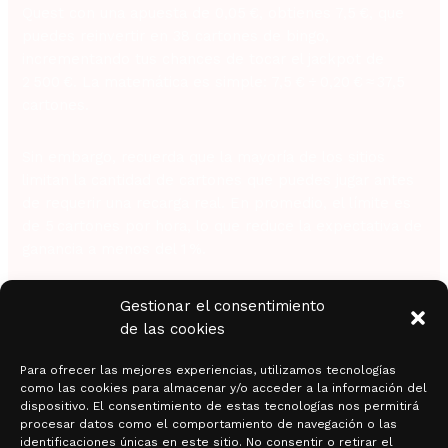
Quest con una apuesta de 0,05 €, obtienes 7,5 €, que
puedes reinvertir en 38 cartones de bingo,
incrementando tus chances de tocar el jackpot de
2 500 €. La matemática es simple: 7,5 € ÷ 0,20 € ≈ 37,5
cartones.
Sin embargo, recuerda que la mayoría de los sitios
limitan la cantidad de cartones que puedes jugar antes
de requerir una recarga real. En promedio, el límite es
de 5 cartones por hora, lo que reduce la expectativa de
ganancia a menos del 1 %.
En última instancia, la verdadera trampa está en la UI.
Gestionar el consentimiento
La pantalla de selección de cartón usa un tamaño de
de las cookies
fuente de 8 pt, imposible de leer sin forzar la vista, y el
botón “confirmar” está a 2 px del borde, lo que lleva a
Para ofrecer las mejores experiencias, utilizamos tecnologías
como las cookies para almacenar y/o acceder a la información del
clics accidentales. No sé cómo pueden llamarlo
dispositivo. El consentimiento de estas tecnologías nos permitirá
“optimizado”.
procesar datos como el comportamiento de navegación o las
identificaciones únicas en este sitio. No consentir o retirar el