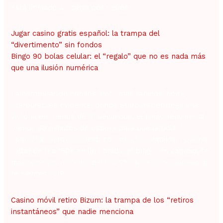
está limitado a 1 carta por sesión.
Jugar casino gratis español: la trampa del
“divertimento” sin fondos
Bingo 90 bolas celular: el “regalo” que no es nada más
que una ilusión numérica
La comparación con los slots más rápidos, como
Starburst, es evidente: donde Starburst entrega una
victoria en menos de 10 segundos, el bingo requiere al
menos 30 minutos de espera para que la bola 71
aparezca. Gonzo’s Quest, con su alta volatilidad, podría
saltar de 0 a 150x en una tirada; el bingo, en cambio, te
mantiene en un rango del 0 al 2% de retorno, incluso si
te sientes “VIP”.
Casino móvil retiro Bizum: la trampa de los “retiros
instantáneos” que nadie menciona