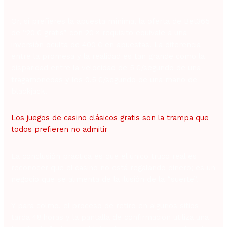
Or, si prefieres la apuesta mínima, la oferta de Bet365
de “20 € gratis” con 20 × requisito equivale a una
inversión oculta de 400 € en apuestas. La diferencia
entre la promesa y la realidad es tan grande como la
disparidad entre la velocidad de 5 €/segundo de una
tragamonedas y los 0,5 €/segundo de una mano de
blackjack.
Los juegos de casino clásicos gratis son la trampa que
todos prefieren no admitir
La conclusión práctica es que el único truco real es
reconocer que el casino no está regalando dinero; es un
negocio que se alimenta de la ilusión de la “suerte”.
Y para colmo, el proceso de retiro en algunos sitios
tarda 48 horas y la pantalla de confirmación utiliza una