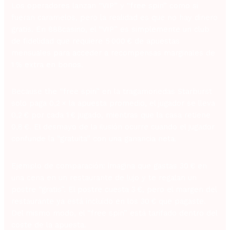
Los operadores lanzan “VIP” y “free spin” como si
fueran caramelos, pero la realidad es que no hay dinero
gratis. En 888casino, el “VIP” es simplemente un club
de fidelidad que requiere 5 000 € de apuestas
mensuales para acceder a recompensas marginales de
1 % extra en bonos.
Because the “free spin” en la tragamonedas Starburst
solo paga 0,2 × la apuesta promedio, el jugador se lleva
0,2 € por cada 1 € jugado, mientras que la casa retiene
0,8 €. El desmayo de la ilusión ocurre cuando el jugador
confunde la “gratuita” con una ganancia neta.
Ejemplo de comparación: imagina que gastas 30 € en
una cena en un restaurante de lujo y te regalan un
postre “gratis”. El postre cuesta 3 €, pero el margen del
restaurante ya está incluido en los 30 € que pagaste.
Del mismo modo, el “free spin” está tarifado dentro del
coste de la apuesta.