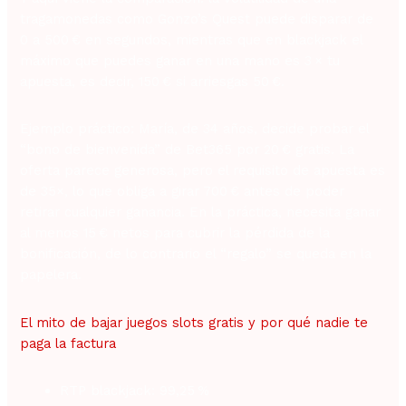
tragamonedas como Gonzo’s Quest puede disparar de
0 a 500 € en segundos, mientras que en blackjack el
máximo que puedes ganar en una mano es 3 × tu
apuesta, es decir, 150 € si arriesgas 50 €.
Ejemplo práctico: María, de 34 años, decide probar el
“bono de bienvenida” de Bet365 por 20 € gratis. La
oferta parece generosa, pero el requisito de apuesta es
de 35×, lo que obliga a girar 700 € antes de poder
retirar cualquier ganancia. En la práctica, necesita ganar
al menos 15 € netos para cubrir la pérdida de la
bonificación, de lo contrario el “regalo” se queda en la
papelera.
El mito de bajar juegos slots gratis y por qué nadie te
paga la factura
RTP blackjack: 99,25 %