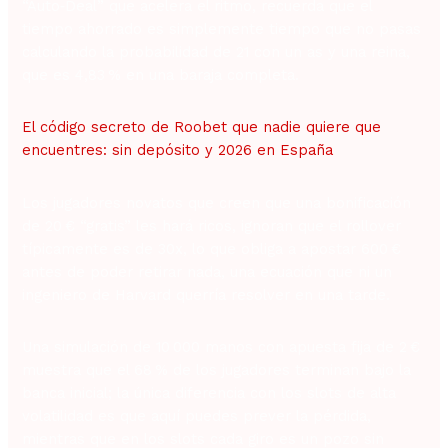
“Auto‑Deal” que acelera el ritmo, recuerda que el
tiempo ahorrado es simplemente tiempo que no pasas
calculando la probabilidad de 21 con un as y una reina,
que es 4,83 % en una baraja completa.
El código secreto de Roobet que nadie quiere que
encuentres: sin depósito y 2026 en España
Los jugadores novatos que creen que una bonificación
de 20 € “gratis” les hará ricos, ignoran que el rollover
típicamente es de 30x, lo que obliga a apostar 600 €
antes de poder retirar nada, una ecuación que ni un
ingeniero de Harvard querría resolver en una tarde.
Una simulación de 10 000 manos con apuesta fija de 2 €
muestra que el 68 % de los jugadores terminan bajo la
banca inicial; la única diferencia con los slots de alta
volatilidad es que aquí puedes prever la pérdida,
mientras que en los slots cada giro es un pozo sin