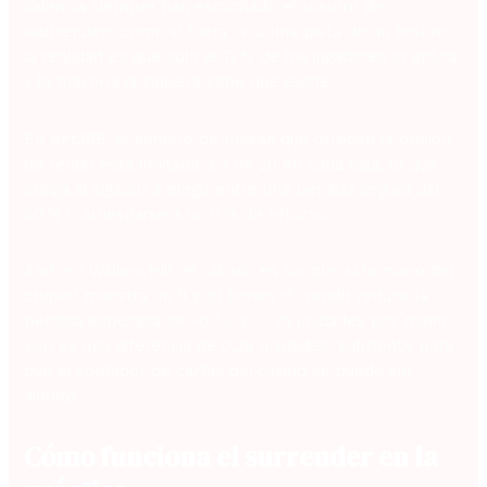
Valencia siempre han escuchado el susurro de
«surrender» como si fuera la última pista de un tesoro;
la realidad es que sólo el 12 % de los jugadores lo aplica,
y la mayoría ni siquiera sabe que existe.
En Bet365, el número de mesas que ofrecen la opción
de rendir está limitado a 3 de 20 en cada sala, lo que
obliga al jugador a elegir entre una pérdida segura del
50 % o arriesgarse a un 0 % de retorno.
And, en William Hill, el cálculo es simple: si la mano del
crupier muestra un 9 y tú tienes 16, rendir reduce la
pérdida esperada de -0,53 a -0,25 unidades por mano.
Eso es una diferencia de 0,28 unidades, suficiente para
que el contador de cartas del casino se quede sin
aliento.
Cómo funciona el surrender en la