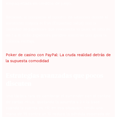
empaquetada en créditos de juego.
Because, si comparas el número de sesiones donde el
surrender mejora el EVA (Expected Value) con la
cantidad de jugadores que realmente lo usan, el ratio es
de 1 a 8; ocho jugadores pierden mientras uno gana la
mínima ventaja.
Poker de casino con PayPal: La cruda realidad detrás de
la supuesta comodidad
Estrategias avanzadas que pocos
discuten
Una táctica rara es combinar el surrender con el conteo
de cartas Hi‑Lo, ajustando la apuesta a 2 × la base
cuando la cuenta es +4; en esa situación, rendir una
mano de 15 contra un 10 reduce la pérdida esperada de