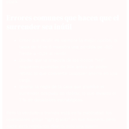
stack.
Errores comunes que hacen que el
surrender sea inútil
Creer que rendir es siempre la mejor opción; la
tabla de 16‑vs‑6 muestra una pérdida de -0,12
frente a -0,24 al rendir.
Olvidar que la mayoría de los bonos “VIP”
requieren apuestas de 30× antes de poder
retirar, lo que convierte cualquier ahorro en una
carga.
Ignorar la regla de la casa que prohíbe el
surrender después de doblar, lo que invalida el
7 % de decisiones estratégicas.
Pero la verdadera trampa está en la publicidad: los
operadores gritan “¡gift gratis!” en sus banners, pero
nadie está regalando dinero, solo una ilusión