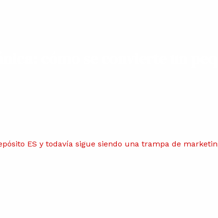
r 10 euros, pero necesita girar 50 veces la suma del depósi
juego, y la probabilidad de alcanzar siquiera 5 euros net
ica: cómo se convierte un pe
10 euros; con 5 euros de bono, obtienes 50 giros, pero la 
05 euros, dejando 2,5 euros en la cuenta antes del wageri
epósito ES y todavía sigue siendo una trampa de marketin
spués de la primera hora, porque la matemática de 5 eur
apuesta mínima sea de 1 euro; si la estrategia es jugar a