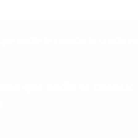
que nadie te cuenta: la cruda re
sino que nadie te cuenta:
o
ra la llave maestra; en realidad, ese “regalo” cuesta una
juego sin garantía de retorno.