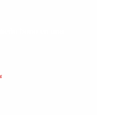
to más el bono; 15 euros totales
os es del 12%.
queño bono en una
volatilidad de la máquina es tan baja que
ng.
g
os contra 100x de apuesta se traduce en
 Gonzo’s Quest con un RTP de 96%, la