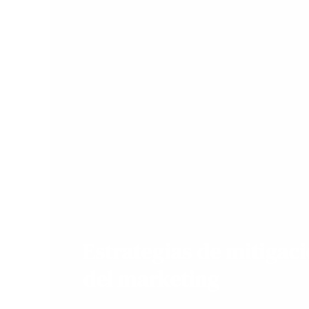
esperanza de ganar supera apenas 0,96 eur
menos del 5%.
Depositar 10 € → bono 5 € → requis
Giros en tragamonedas de alta volat
Retiro mínimo 20 €: el jugador nece
But la mayoría de los jugadores persiste p
0,30 € en cada apuesta mediante comisio
En William Hill, la regla de “solo una vez 
150 euros por cada jugador que realmente
Estrategias de mitigaci
del marketing