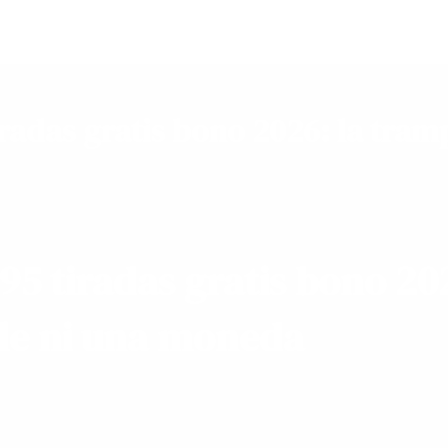
radas gratis bono 2026: la tram
95 tiradas gratis bono 20
ale ni una moneda
en 2026 ya parece una fábrica de humo; la casa ofrece 95 
apuesta mínima de 1 €. Y, como siempre, el “regalo” está
 escuela.