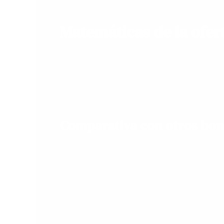
Matemáticas de la ofert
Imagina que cada tirada tiene un RTP de 96,
apuesta mínima de 1 €. En la práctica, la
rollover exige 30× la bonificación, es de
888casino, la diferencia es una cadena 
Comparativa con otros bon
1 000 € de depósito + 200 giros en 
200 € de bono sin giros en William Hi
95 tiradas gratis en brazino777: 30× 
El último caso parece la peor de la lista, p
formularios de 12 páginas. Comparado con l