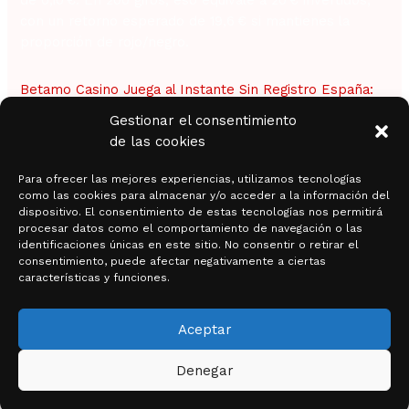
con un retorno esperado de 19,6 € si mantienes la
proporción de rojo/negro.
Betamo Casino Juega al Instante Sin Registro España:
La Trampa de la Inmediatez que No Convierte
Gestionar el consentimiento
de las cookies
Y ahora, la regla que realmente mata la diversión: la
tabla de pagos en la esquina inferior de la pantalla
Para ofrecer las mejores experiencias, utilizamos tecnologías
como las cookies para almacenar y/o acceder a la información del
muestra los números con una fuente diminuta de 8 pt,
dispositivo. El consentimiento de estas tecnologías nos permitirá
imposible de leer sin forzar la vista.
procesar datos como el comportamiento de navegación o las
identificaciones únicas en este sitio. No consentir o retirar el
consentimiento, puede afectar negativamente a ciertas
características y funciones.
←
Entrada
Entrada
anterior
siguiente
→
Aceptar
Copyright © 2026 Gabriel Lass | Powered by
Tema Astra para
Denegar
WordPress