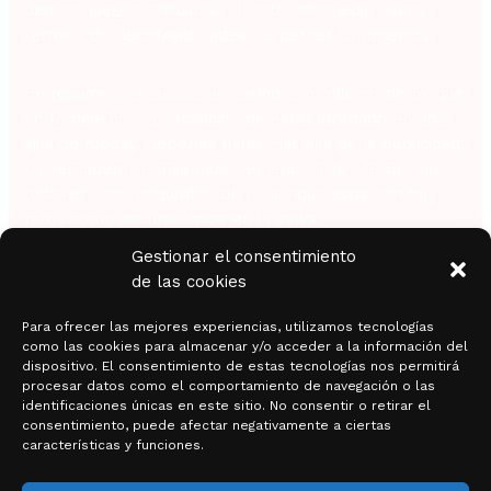
tiempo, juegos excluidos. El lector promedio nunca
termina de descifrarlo antes de perder la paciencia.
En resumen, si buscas un casino con rollover de 5x que
no te deje con la sensación de estar atrapado en una
silla de ruedas, deberías mirar más allá de la publicidad.
La verdadera ventaja radica en encontrar ofertas sin
rollover o con requisitos de 1x, aunque esos son tan
raros como los unicornios en la selva.
Gestionar el consentimiento
Y para cerrar, la talla de la fuente en la sección de
de las cookies
términos de 888casino es tan diminuta que parece
escrita por un ratón con visión miope; ¡un verdadero
Para ofrecer las mejores experiencias, utilizamos tecnologías
como las cookies para almacenar y/o acceder a la información del
dolor de cabeza para cualquier jugador que intente leer
dispositivo. El consentimiento de estas tecnologías nos permitirá
los requisitos!
procesar datos como el comportamiento de navegación o las
identificaciones únicas en este sitio. No consentir o retirar el
consentimiento, puede afectar negativamente a ciertas
características y funciones.
←
Entrada
Entrada
anterior
siguiente
→