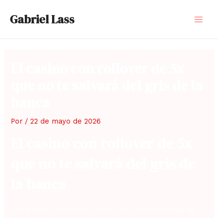
Gabriel Lass
El casino con rollover de 5x
que no te salvará del gris de la
banca
Por
/
22 de mayo de 2026
El casino con rollover de 5x
que no te salvará del gris de
la banca
Los bonos con rollover de 5x son como ese traje de