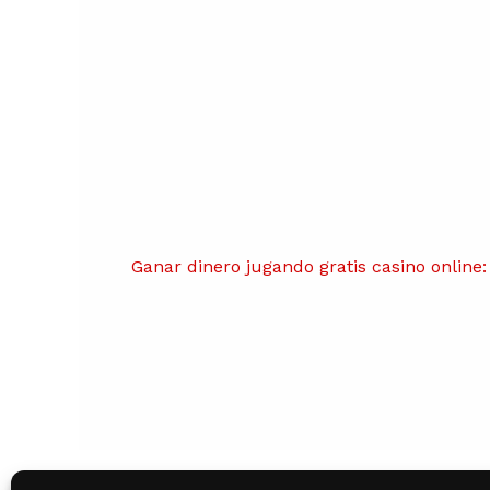
And yet the casinos siguen promocionando
apenas cubren la comisión de la red de la
99.8 % de la supuesta “gratitud”.
En la práctica, la frase “gift” en la panta
solo un cálculo frío que asegura que el j
Ganar dinero jugando gratis casino online:
But the worst part is el pequeño detalle d
fondo, y el texto está tan diminuto que ne
equivale a 135 €, y la fuente está en 9 px, 