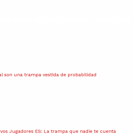
onedas pueden variar 8 % en una sola jornada.
os slots sin depósito: velocidad 
gundo, parece un refresco rápido, pero su volatilidad baja 
l día. En contraste, el juego de slots Joker’s Jewels, qu
jugador a experimentar ganancias de 0.15 BTC en menos de
al son una trampa vestida de probabilidad
mo de ganancia” que limita cualquier retiro a 5 BTC por dí
do por los jugadores más activos. Un cálculo rápido muest
ot de alta volatilidad, la ganancia bruta sería de 2.2 BTC,
 casa.
evos Jugadores ES: La trampa que nadie te cuenta