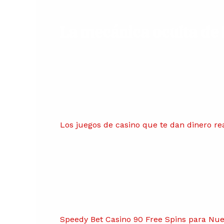
Las tasas de conversión de criptom
La mecánica oculta de l
Starburst, con su ritmo de 1.5 giro por se
quedan atrapados en un ciclo de 0.2 BTC a
tiene una volatilidad media que lleva al 
0.03 BTC cada 50 giros en Starburst.
Los juegos de casino que te dan dinero re
But the real trap is la cláusula del “máxi
representa apenas el 2 % del total genera
200 giro con un retorno del 110 % en un sl
de 0.1 BTC, dejando el resto atrapado en la
Speedy Bet Casino 90 Free Spins para Nu