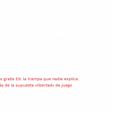
ites como “seguridad del jugador”, pero en la práctica par
los requisitos de apuesta
 una balanza de laboratorio: dividir la apuesta total en b
) superior al 98 %. Por ejemplo, si dispones de 0.04 BTC, 
a del 0.5 % en lugar de un slot, lograrás cumplir los 30 
s gratis ES: la trampa que nadie explica
rás de la supuesta «libertad» de juego
as 0.04 BTC × 30 = 1.2 BTC, y cada ronda de blackjack dev
adamente 2 horas de juego continuo. Eso es mucho menos 