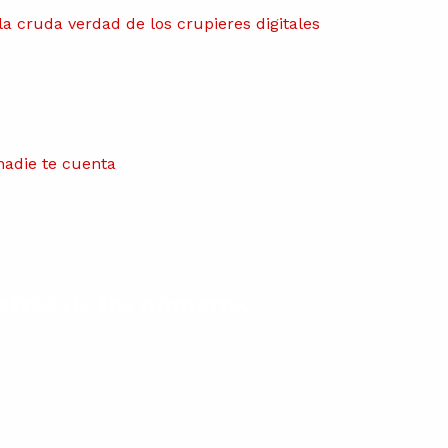
la cruda verdad de los crupieres digitales
a 1 € por tirada, la expectativa matemática total es de 0,00
ja bien en los folletos de “jugadores premium”.
 nadie te cuenta
ck” del 5 %: si el cliente pierde 1 200 € en un mes, el r
los jugadores ignora tras el primer intento de reclamar.
detrás de los números
tentó duplicar su bankroll de 500 € usando la oferta de 10
fue de 475 €, una reducción del 5 % que se tradujo en un
e 2,3.