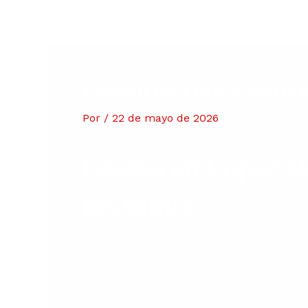
Casino en Lopez Mateos:
Por
/
22 de mayo de 2026
Casino en Lopez Ma
los bonos
Los primeros 30 minutos de cualquier vis
expectativa de los novatos que creen habe
Y mientras el telón de fondo suena como l