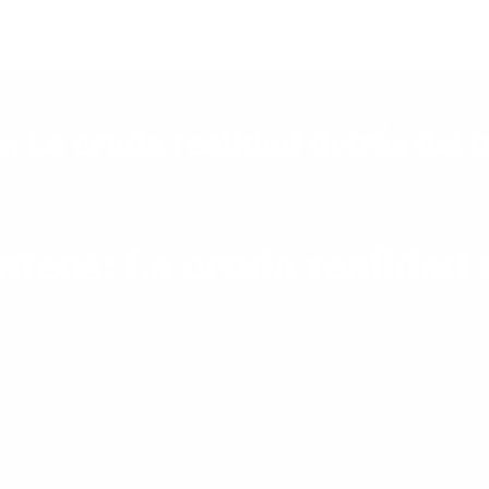
 La cruda realidad detrás del b
teos: La cruda realidad d
ita a un casino en Lopez Mateos terminan con una cuenta
r encontrado el paraíso del juego.
a banda sonora de una película de bajo presupuesto, el ju