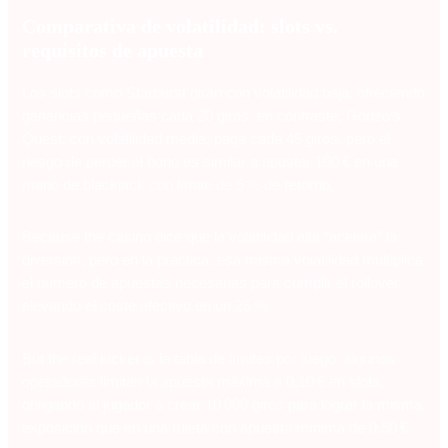
Comparativa de volatilidad: slots vs.
requisitos de apuesta
Los slots como Starburst giran con volatilidad baja, ofreciendo
ganancias pequeñas cada 20 giros; en contraste, Gonzo’s
Quest, con volatilidad media, paga cada 45 giros, pero el
riesgo de perder el bono es similar a apostar 100 € en una
mano de blackjack con límite de 5 % de retorno.
Because the casino dice que la volatilidad alta “acelera” la
diversión, pero en la práctica, esa misma volatilidad multiplica
el número de apuestas necesarias para cumplir el rollover,
elevando el coste efectivo en un 25 %.
But the real kicker is la tabla de límites por juego: algunos
operadores limitan la apuesta máxima a 0,10 € en slots,
obligando al jugador a crear 10 000 giros para lograr la misma
exposición que en una ruleta con apuesta mínima de 0,50 €.