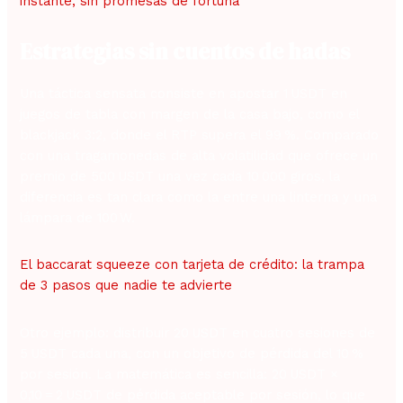
instante, sin promesas de fortuna
Estrategias sin cuentos de hadas
Una táctica sensata consiste en apostar 1 USDT en
juegos de tabla con margen de la casa bajo, como el
blackjack 3:2, donde el RTP supera el 99 %. Comparado
con una tragamonedas de alta volatilidad que ofrece un
premio de 500 USDT una vez cada 10 000 giros, la
diferencia es tan clara como la entre una linterna y una
lámpara de 100 W.
El baccarat squeeze con tarjeta de crédito: la trampa
de 3 pasos que nadie te advierte
Otro ejemplo: distribuir 20 USDT en cuatro sesiones de
5 USDT cada una, con un objetivo de pérdida del 10 %
por sesión. La matemática es sencilla: 20 USDT ×
0,10 = 2 USDT de pérdida aceptable por sesión, lo que