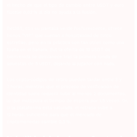
el hecho de que el tipo de cambio entre USDT y euro
fluctúe 0,02 % al día no ayuda a la ilusión.
Bet365, con su pantalla verde fosforescente, ofrece
bonos “VIP” que suenan a hospitalidad de cinco
estrellas, pero en la práctica son tan útiles como una
toalla en el Sahara. But la oferta de 10 USDT de
bienvenida se desvanece tras la primera ronda de
apuestas de 5 USDT, dejando al jugador con nada.
Los cripto‑códigos de retiro pueden tardar entre 3 y
7 horas, mientras que el proceso de verificación de
identidad suele requerir subir al menos 2 documentos,
lo que multiplica el tiempo de espera por 1,5 veces. Or,
si la plataforma está saturada, el retraso sube a
12 horas, suficiente para que el mercado de
criptomonedas cambie 0,3 %.