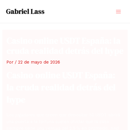
Gabriel Lass
Casino online USDT España: la
cruda realidad detrás del hype
Por
/
22 de mayo de 2026
Casino online USDT España:
la cruda realidad detrás del
hype
Los jugadores que creen que depositar 50 USDT abrirá
una puerta a la fortuna suelen olvidar que la casa
siempre tiene una ventaja del 2,5 % en promedio. And