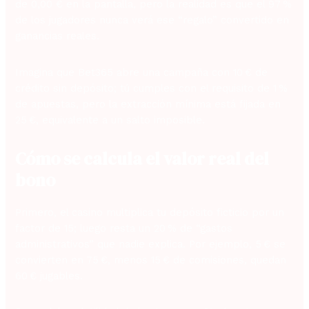
de 0,00 € en la pantalla, pero la realidad es que el 97 %
de los jugadores nunca verá ese “regalo” convertido en
ganancias reales.
Imagina que Bet365 abre una campaña con 10 € de
crédito sin depósito; tú cumples con el requisito de 1 %
de apuestas, pero la extracción mínima está fijada en
25 €, equivalente a un salto imposible.
Cómo se calcula el valor real del
bono
Primero, el casino multiplica tu depósito ficticio por un
factor de 15; luego resta un 20 % de “gastos
administrativos” que nadie explica. Por ejemplo, 5 € se
convierten en 75 €, menos 15 € de comisiones, quedan
60 € jugables.