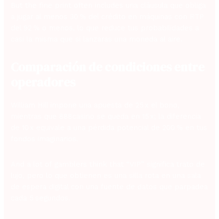
But the fine print often includes una cláusula que obliga
a jugar al menos 30 % del crédito en máquinas con RTP
del 92 % o menos, lo que reduce tus probabilidades a
casi la misma que si lanzaras una moneda al aire.
Comparación de condiciones entre
operadores
William Hill impone una apuesta de 25 x el bono,
mientras que 888casino se queda en 15 x; la diferencia
de 10 x equivale a una pérdida potencial de 200 % en tus
fondos imaginarios.
And a lot of gamblers think that “VIP” significa trato de
lujo, pero lo que obtienen es una silla rota en una sala
de espera digital con una fuente de datos que parpadea
cada 5 segundos.