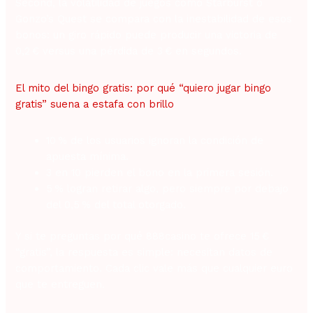
Second, la volatilidad de juegos como Starburst o
Gonzo’s Quest se compara con la inestabilidad de esos
bonos: un giro rápido puede producir una victoria de
0,2 € versus una pérdida de 3 € en segundos.
El mito del bingo gratis: por qué “quiero jugar bingo
gratis” suena a estafa con brillo
10 % de los usuarios ignoran la condición de
apuesta mínima.
3 en 10 pierden el bono en la primera sesión.
5 % logran retirar algo, pero siempre por debajo
del 0,5 % del total otorgado.
Y si te preguntas por qué 888casino te ofrece 15 €
“gratis”, la respuesta es simple: necesitan datos de
comportamiento. Cada clic vale más que cualquier euro
que te entreguen.