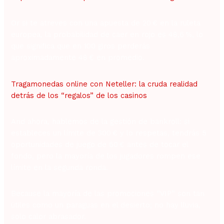
Or si te atreves con una apuesta de 20 € en la ruleta
europea, la probabilidad de caer en rojo es 48,6 %, lo
que significa que en 100 giros perderás
aproximadamente 48 € en promedio.
Tragamonedas online con Neteller: la cruda realidad
detrás de los “regalos” de los casinos
And ahora, hablemos de la gestión de bankroll: si
estableces un límite de 300 € y lo respetas, tendrás 5
oportunidades de juego de 60 € antes de tocar el
fondo, pero la mayoría de los jugadores rompen ese
límite en la segunda ronda.
Because la mayoría de las promociones “VIP” son tan
útiles como un paraguas en el desierto; no hay lluvia,
solo calor abrasador.