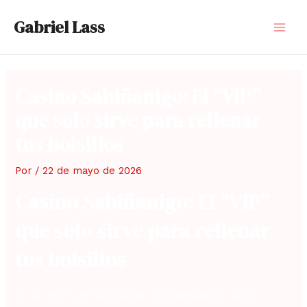
Gabriel Lass
Casino Sabiñanigo: El “VIP”
que solo sirve para rellenar
tus bolsillos
Por
/
22 de mayo de 2026
Casino Sabiñanigo: El “VIP”
que solo sirve para rellenar
tus bolsillos
En la región de Sabiñánigo, los operadores lanzan