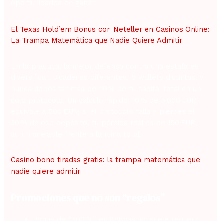
oportunidades de ganar.
El Texas Hold’em Bonus con Neteller en Casinos Online:
La Trampa Matemática que Nadie Quiere Admitir
En la práctica, la mejor defensa contra una estafa es
diversificar: 3 cadenas diferentes, 5 wallets distintas, y
nunca depositar más del 10 % de tu capital total en un
solo protocolo. Un cálculo rápido: 10 % de 5 000 EUR
equivale a 500 EUR; si el protocolo falla y pierdes el
30 % de ese depósito, tu pérdida real es de 150 EUR,
aún manejable frente a la ruina total.
Casino bono tiradas gratis: la trampa matemática que
nadie quiere admitir
Promociones que no son “regalos”
Bonus de “500 %” en 888casino: suele requerir