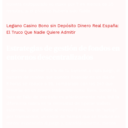
hubiera multiplicado su stake por 7 en menos de 30
minutos, si el proceso hubiera sido fluido.
Legiano Casino Bono sin Depósito Dinero Real España:
El Truco Que Nadie Quiere Admitir
Estrategias de gestión de fondos en
entornos descentralizados
Si decides destinar 0,5 % de tu bankroll a cada juego, el
número de rondas que puedes financiar en un día de
8 horas se reduce a 96, comparado con los 240 que
tendrías en un casino tradicional como Bwin, donde la
tasa de fallo de depósito es prácticamente nula. But la
diferencia radica en la necesidad de operar wallets
externas, lo que añade al menos 2 minutos de “setup”
por transacción, un coste de tiempo que se traduce en
menor exposición al juego y, paradójicamente, menos