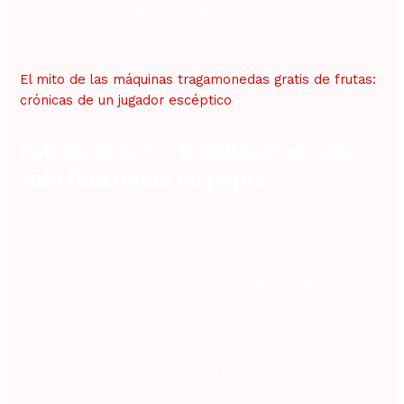
obligándote a cargar la tablet mientras pierdes la
jugada.
El mito de las máquinas tragamonedas gratis de frutas:
crónicas de un jugador escéptico
Estrategias de “bonificación” que
solo funcionan en papel
Los supuestos “códigos de regalo” de 5 € son, en el
mejor de los casos, una distracción para que rellenes
formularios que el 94 % de los usuarios jamás usan; el
resto del tiempo la oferta está sujeta a un requisito de
apuesta de 30x, que convierte 5 € en 150 € de juego sin
garantía de retorno.
But the real trap is la cláusula de “giro gratis” que solo
se activa si el depósito supera los 100 €, una cantidad