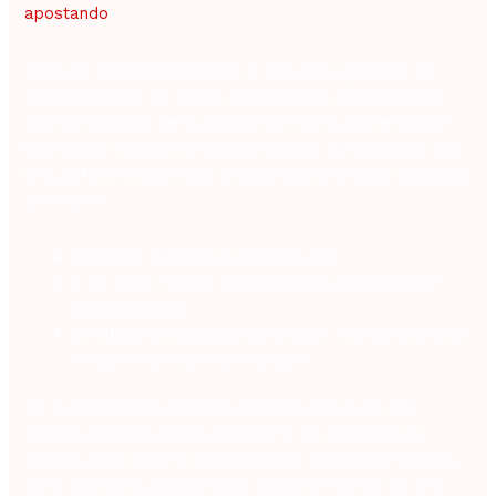
apostando
Because the hardware limit is real, los jugadores no
pueden confiar en que la optimización de William Hill
sea idéntica a la de su versión de PC; la diferencia de
latencia se traduce en una ventaja de 0,3 segundos por
giro, suficiente para que la casa ajuste la tabla de pagos
a su favor.
10 inches = 25 cm de pantalla útil
4 GB RAM mínima recomendada para slots de
alta volatilidad
30 Mbps de descarga garantizan menos de 2 s de
carga en la mayoría de juegos
Or, si prefieres la estética, el tema oscuro de los
casinos móviles ahorra hasta 15 % de consumo de
batería, pero solo si desactivas los efectos de sonido;
de lo contrario, la batería se agota en menos de 3 h,