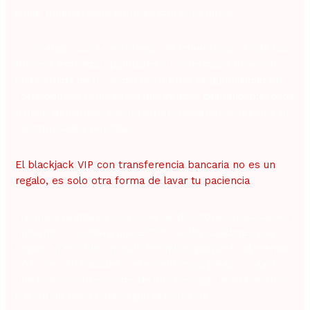
ganar en una ruleta europea con cero doble.
Comparado con la estrategia de PokerStars, donde los
torneos empiezan puntuales y los retrasos provocan
una pérdida de 0,3 % del pozo total, la puntualidad en
Torrelodones representa una ventaja cuantificable: cada
minuto de retraso cuesta aproximadamente 12 euros en
oportunidades perdidas.
El blackjack VIP con transferencia bancaria no es un
regalo, es solo otra forma de lavar tu paciencia
Y porque la vida es una serie de decisiones basadas en
números, considera que el 71 % de los jugadores que
llegan en el último minuto terminan gastando al menos
50 € más en bebidas que en el propio juego; un gasto
que rivaliza con el coste de una recarga de 20 € en una
cuenta de Bwin para seguir la corriente.