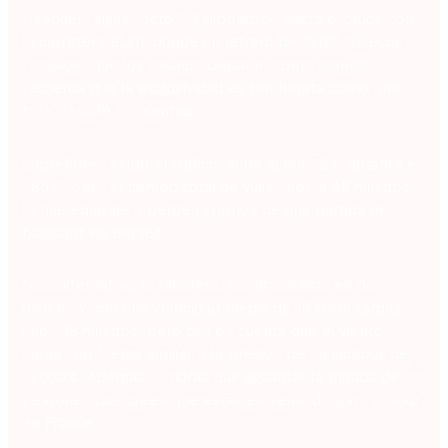
Después, sigue recto 2,3 kilómetros hasta el cruce con
la carretera B‑511, donde un letrero de “VIP” (sí, esos
“regalos” que los casinos disparan como confeti) te
recuerda que la exclusividad es tan barata como una
taza de café recalentado.
Si prefieres evitar el tráfico, sube al bus 724; la tarifa es
1,85 €, pero el tiempo total de viaje sube a 45 minutos,
lo que equivale a perder 3 turnos de una partida de
baccarat en Bet365.
Otra alternativa: la bicicleta. La ruta ciclista es de
9,4 km, y con una velocidad media de 15 km/h tardas
unos 38 minutos, pero ten en cuenta que el viento
sopla con fuerza similar a la presión de un jackpot de
10 000 €. Además, tendrás que aguantar la mirada de los
peatones que creen que estás entrenando para la Tour
de France.