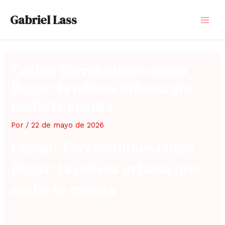
Gabriel Lass
Casino Torrelodones como
llegar: la odisea urbana que
nadie te cuenta
Por
/
22 de mayo de 2026
Casino Torrelodones como
llegar: la odisea urbana que
nadie te cuenta
El coche lleva exactamente 12 kilómetros desde la