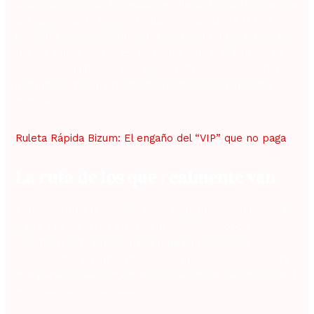
plaza de toros de Torrelodones hasta la puerta giratoria
del casino, pero eso no incluye el caos de la M‑607 a
las 18:00, cuando 3.200 conductores intentan cruzar la
misma salida del río. En esa hora punta, el tiempo de
espera se multiplica por 4, y el estrés se vuelve tan
irritante como una ronda de Starburst con apuesta
mínima.
Ruleta Rápida Bizum: El engaño del “VIP” que no paga
La ruta de los que realmente van
Primero, toma la avenida de la Constitución, número 45,
y gira a la izquierda en la calle del Olivo, donde el
semáforo está programado para cambiar cada
90 segundos en lugar de los habituales 60; una espera
que parece más larga que una partida de Gonzo’s Quest
en modo alta volatilidad.