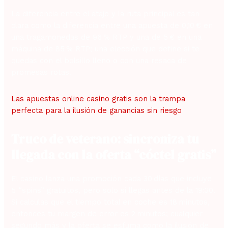
La diferencia entre el atajo y la ruta principal es tan
clara como la diferencia entre una apuesta de 0,10 € en
una tragamonedas de 96 % RTP y una de 5 € en una
máquina de 85 % RTP; una elección que define si te
quedas con el bolsillo lleno o con una resaca de
promesas rotas.
Las apuestas online casino gratis son la trampa
perfecta para la ilusión de ganancias sin riesgo
Truco de veterano: sincroniza tu
llegada con la oferta “cóctel gratis”
El casino lanza una promoción cada 30 días que incluye
5 “spins” gratuitos, pero solo si llegas antes de la 19:30.
Si calculas que el tiempo total en coche es 18 minutos,
entonces tu margen de error es 2 minutos; cualquier
segundo más y la oferta se esfuma como la ilusión de