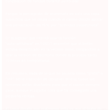
congelación de fondos durante 30‑45 días.
Porque la percepción de anonimato es solo una capa
superficial que se raspa cuando el casino decide aplicar
una penalización del 15 % por “actividad sospechosa”.
Or el jugador que intentó usar la función
“auto‑withdraw” en 1 USDT encontró que el botón
estaba desactivado en la versión móvil, obligándolo a
usar la versión de escritorio donde el proceso tardó
72 horas en completarse.
En resumen, nada de lo que se anuncia como “gratis” o
“VIP” tiene intención de devolver dinero; todos los
números están diseñados para que el casino siempre
gane, aunque el jugador crea que ha conseguido una
pequeña ventaja.
El único detalle que realmente irrita es que el texto de