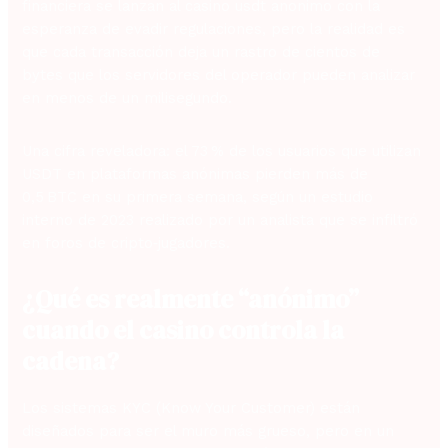
financiera se lanzan al casino usdt anonimo con la
esperanza de evadir regulaciones, pero la realidad es
que cada transacción deja un rastro de cientos de
bytes que los servidores del operador pueden analizar
en menos de un milisegundo.
Una cifra reveladora: el 73 % de los usuarios que utilizan
USDT en plataformas anónimas pierden más de
0,5 BTC en su primera semana, según un estudio
interno de 2023 realizado por un analista que se infiltró
en foros de cripto‑jugadores.
¿Qué es realmente “anónimo”
cuando el casino controla la
cadena?
Los sistemas KYC (Know Your Customer) están
diseñados para ser el muro más grueso, pero en un