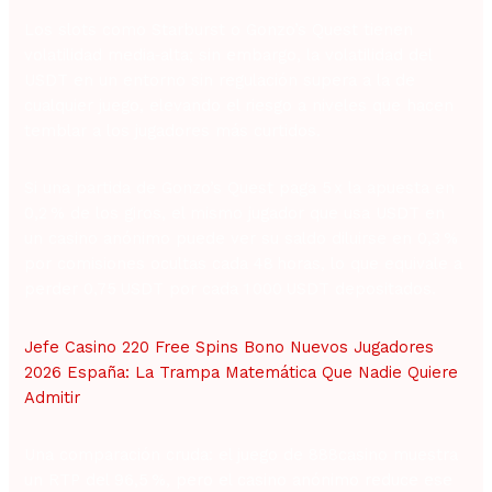
Los slots como Starburst o Gonzo’s Quest tienen
volatilidad media‑alta; sin embargo, la volatilidad del
USDT en un entorno sin regulación supera a la de
cualquier juego, elevando el riesgo a niveles que hacen
temblar a los jugadores más curtidos.
Si una partida de Gonzo’s Quest paga 5 x la apuesta en
0,2 % de los giros, el mismo jugador que usa USDT en
un casino anónimo puede ver su saldo diluirse en 0,3 %
por comisiones ocultas cada 48 horas, lo que equivale a
perder 0,75 USDT por cada 1 000 USDT depositados.
Jefe Casino 220 Free Spins Bono Nuevos Jugadores
2026 España: La Trampa Matemática Que Nadie Quiere
Admitir
Una comparación cruda: el juego de 888casino muestra
un RTP del 96,5 %, pero el casino anónimo reduce ese