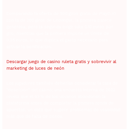
Comparando la oferta de 500 giros gratis de PlayOJO
con la de 200 giros de LeoVegas, la primera parece
generosa, pero la segunda exige sólo 0.10 euros por
giro, mientras que la primera impone un límite de
0.25 euros, lo que duplica el gasto necesario para
activar la bonificación.
Descargar juego de casino ruleta gratis y sobrevivir al
marketing de luces de neón
Los jugadores también deberían considerar la tasa de
“deserción” del casino: una encuesta interna de 2022
reveló que el 63 % de los usuarios abandonan la
plataforma antes de completar la primera ronda de
apuestas, un dato que sugiere problemas de usabilidad
más que de falta de bonos.