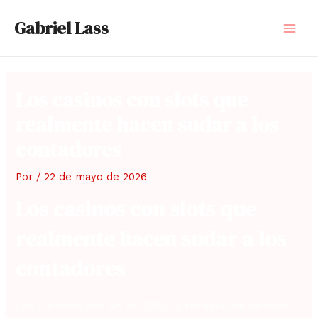
Gabriel Lass
Los casinos con slots que
realmente hacen sudar a los
contadores
Por
/
22 de mayo de 2026
Los casinos con slots que
realmente hacen sudar a los
contadores
Los números hablan: en 2023, la recaudación de slots