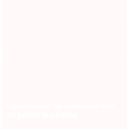
online superó los 3.2 mil millones de euros, y la mayoría
de esos euros no llegaron a ningún jugador. El resto, los
“gift” de las promos, son simples trucos de marketing
para inflar el volumen de apuestas y cubrir la volatilidad
de juegos como Starburst, que paga en menos de 10
segundos contra la paciencia de Gonzo’s Quest, que
tarda 45 giros en devolver el 5 % del total apostado.
Y es que la lógica detrás de los “bonos sin depósito” se
parece más a una ecuación de 5 + 5 = 10 que a una
oferta generosa. Por ejemplo, 888casino ofrece
25 euros de crédito gratis, pero impone un requisito de
apuesta de 30 x, lo que obliga al jugador a apostar
750 euros antes de tocar un solo centavo.
Cómo evaluar un casino con slots
sin perder la cordura
Primero, compara la tasa de retorno al jugador (RTP) de