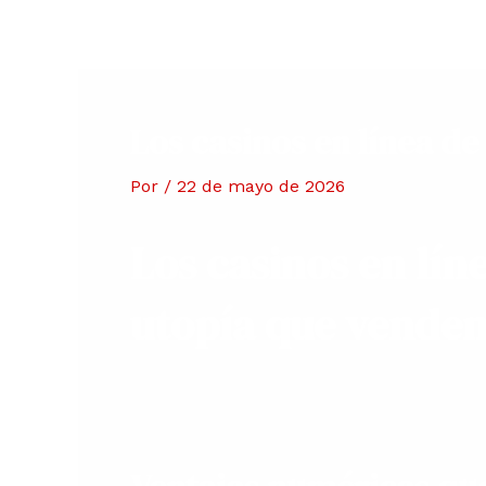
Los casinos en línea d
Por
/
22 de mayo de 2026
Los casinos en lín
utopía que vende
Los trucos de marketing que prometen “VIP
slots sigue siendo un cálculo frío, no magi