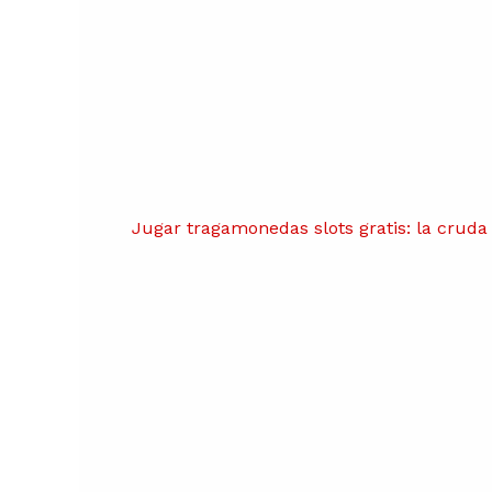
Muchos jugadores novatos creen que un “fr
máquina está en modo “hold and win”, lo q
que el símbolo de la pirámide aparezca.
Y no olvidemos las limitaciones de tiempo:
evaporan como vapor de café en una oficin
Jugar tragamonedas slots gratis: la cruda 
Porque al final, la única diferencia entre
te están dando algo sin coste, cuando en 
Los términos y condiciones suelen esconde
a apostar al menos 0,02 BTC en cada giro p
retorno.