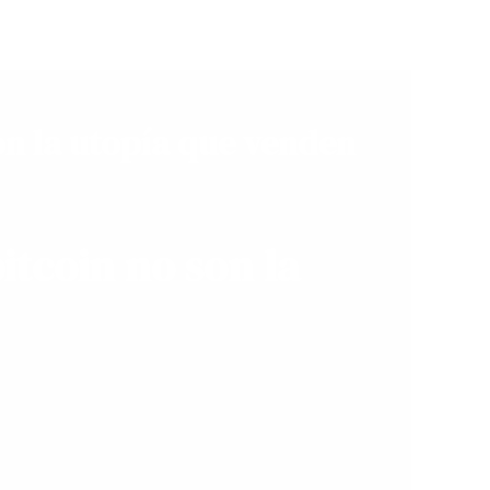
on la utopía que venden
itcoin no son la
nzón. La realidad: apostar con bitcoin en