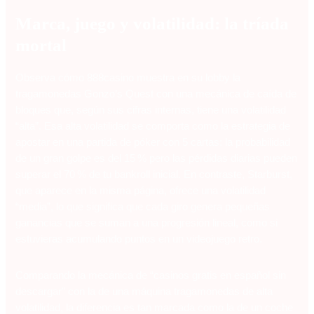
Marca, juego y volatilidad: la tríada
mortal
Observa cómo 888casino muestra en su lobby la
tragamonedas Gonzo’s Quest con una mecánica de caída de
bloques que, según sus cifras internas, tiene una volatilidad
“alta”. Esa alta volatilidad se comporta como la estrategia de
apostar en una partida de póker con 5 cartas: la probabilidad
de un gran golpe es del 15 % pero las pérdidas diarias pueden
superar el 70 % de tu bankroll inicial. En contraste, Starburst,
que aparece en la misma página, ofrece una volatilidad
“media”, lo que significa que cada giro genera pequeñas
ganancias que se suman a una progresión lineal, como si
estuvieras acumulando puntos en un videojuego retro.
Comparando la mecánica de “casinos gratis en español sin
descargar” con la de una máquina tragamonedas de alta
volatilidad, la diferencia es tan marcada como la de un coche