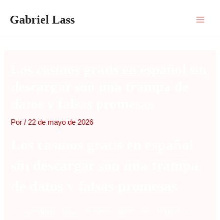
Gabriel Lass
Los casinos gratis en español sin
descargar son una trampa de
datos y falsas promesas
Por
/
22 de mayo de 2026
Los casinos gratis en español
sin descargar son una trampa
de datos y falsas promesas
Los operadores lanzan la frase “grátis” como si fuera una