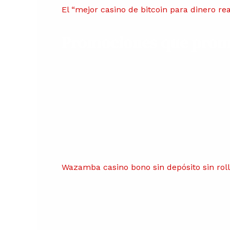
El “mejor casino de bitcoin para dinero r
Promociones que prome
Un ejemplo concreto: el programa VIP de 
alcanzarlo. Comparado con la realidad, 25
Por otro lado, 888casino lanza 50 “giros gr
máxima está limitada a 0,20€. En números
mínima.
Wazamba casino bono sin depósito sin roll
William Hill, en su último informe, redujo l
cuenta, solo te queda la mitad del tiempo p