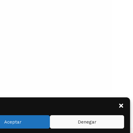
agar un cargo de 4,5 € por retiro. La
48 h, pero esos casos representan menos
 una fuente de 8 pt, tan diminuta que
Entrada siguiente
→
Aceptar
Denegar