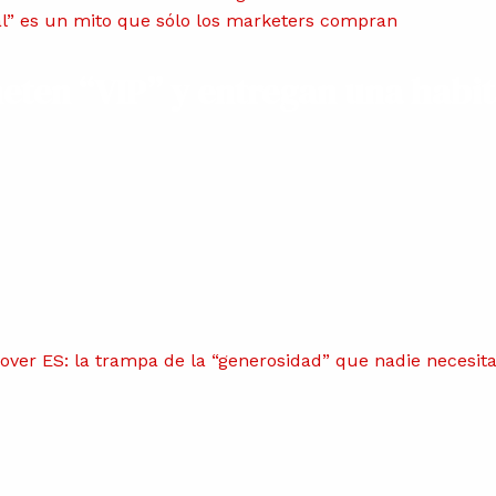
eal” es un mito que sólo los marketers compran
ten “VIP” y entregan una habit
Bet365 ofrece un “bonus” de 25€ cada trimestre, pero exi
 € es menos que el coste de una cena de tres platos en M
atuitos” en Starburst, pero cada giro se activa solo si la 
 simples, esos 50 giros pueden devolver como máximo 10€
over ES: la trampa de la “generosidad” que nadie necesit
a validez de los bonos de bienvenida al 48 h. Eso significa 
ara cumplir los requisitos. Un cálculo rápido: 48 h – 1,5 h