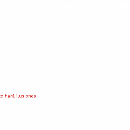
gamonedas hacen que el “gratis
ra picos de 500× la apuesta en menos de 30 giros. Compara
una sesión de juego sin depósito es inferior al 0,3 %. En
dad baja; sus pagos se distribuyen en más de 200 giros prom
atemática sigue siendo negativa: 20 giros × 0,10€ de apues
e hará ilusiones
 en slots de alta volatilidad