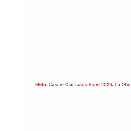
Si multiplicas 0,07 € por 65 obtienes 4,55 
ficha.
El “VIP” que no vale n
En el momento en que el sitio muestra la 
estándar con una taza de café recalentad
rollover de 40x convierte esos 30 € en un
Metal Casino Cashback Bono 2026: La Ofe
And, por si fuera poco, la mayoría de los 
la chance de ganar en un 12 % respecto a 
Ejemplo práctico: cómo se 