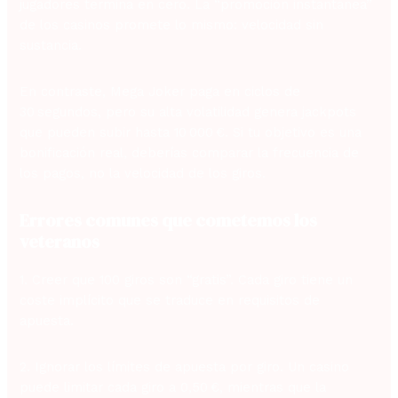
jugadores termina en cero. La “promoción instantánea”
de los casinos promete lo mismo: velocidad sin
sustancia.
En contraste, Mega Joker paga en ciclos de
30 segundos, pero su alta volatilidad genera jackpots
que pueden subir hasta 10 000 €. Si tu objetivo es una
bonificación real, deberías comparar la frecuencia de
los pagos, no la velocidad de los giros.
Errores comunes que cometemos los
veteranos
1. Creer que 100 giros son “gratis”. Cada giro tiene un
coste implícito que se traduce en requisitos de
apuesta.
2. Ignorar los límites de apuesta por giro. Un casino
puede limitar cada giro a 0,50 €, mientras que la