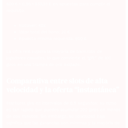
800 € ÷ 0,96 ≈ 833,33 € en apuestas para cumplir el
requisito.
Rollover: 40x
Valor total del bono: 20 €
Apuesta mínima requerida: 800 €
La cifra real supera la mayoría de bankrolls de
jugadores casuales, lo que convierte el “gift” de 100
giros en una trampa de oro oxidado.
Comparativa entre slots de alta
velocidad y la oferta “instantánea”
Starburst gira en intervalos de 0,5 segundos; su ritmo
es tan rápido que puedes acumular 200 giros en menos
de dos minutos. Sin embargo, su volatilidad baja
significa que las ganancias son mínimas y la mayoría de