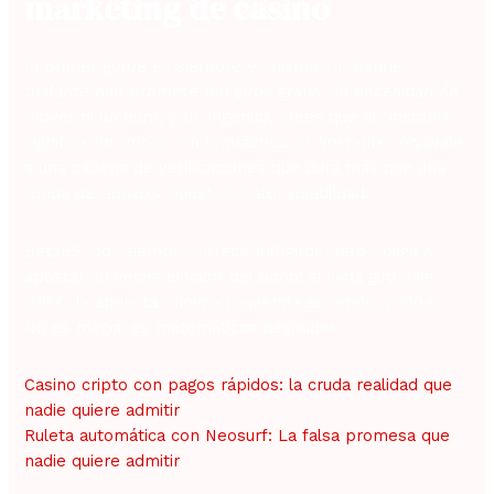
marketing de casino
El primer golpe es siempre el mismo: un banner
brillante que promete 100 giros gratis sin necesidad de
mover ni un euro, y tú, ingenuo, crees que el “instante”
significa sin trucos. En la práctica, el “instante” equivale
a una cadena de verificaciones que dura más que una
ronda de Gonzo’s Quest con alta volatilidad.
Bet365, por ejemplo, ofrece 100 giros pero obliga a
apostar 30 veces el valor del bono; si cada giro vale
0,10 €, la apuesta mínima requerida asciende a 300 €.
No es magia, es matemáticas desnudas.
Casino cripto con pagos rápidos: la cruda realidad que
nadie quiere admitir
Ruleta automática con Neosurf: La falsa promesa que
nadie quiere admitir