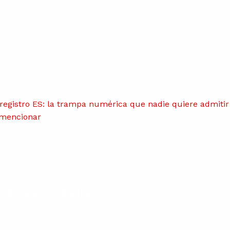
itos y retiros; reduces la fricción en 30 % y evitas el do
 pieza de arte en una galería de precios inflados.
uro”; la fuente de 12 pt se vuelve ilegible, pero al menos 
€, esa cifra mínima que suele desencadenar bloqueos de s
registro ES: la trampa numérica que nadie quiere admitir
a mencionar
sin depósito”; la estadística muestra que el 73 % de los 
casino multiplica los requisitos de apuesta por 25.
proceso falla?
 en responder, el cliente termina pagando 0,02 € por minuto