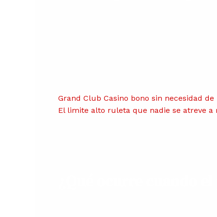
Usa la misma cuenta de e‑wallet para depós
sigue tratando tu dinero como si fuera una
Entra en la app con la función de “modo osc
mientras esperas la confirmación de 0,5 
Grand Club Casino bono sin necesidad de 
El limite alto ruleta que nadie se atreve 
Y nunca caigas en la trampa de los “bonos 
nunca logran retirar más de 5 € porque el 
¿Qué ocurre cuando el 
Si el soporte de casino móvil tarda 3 días