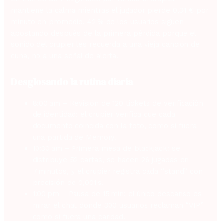
mantiene la calma mientras el jugador pierde 0,34 € por
minuto en promedio. 42 % de los usuarios siguen
apostando después de la primera pérdida porque el
sonido del crupier les recuerda a una vieja canción de
cuna, no a una señal de alerta.
Desglosando la rutina diaria
8:00 am – Revisión de 120 tickets de verificación
de identidad: el crupier verifica que cada
documento coincida con la foto, como si fuera
una partida de Memory.
10:30 am – Primera mesa de blackjack: se
distribuye 52 cartas, se hacen 26 jugadas en
7 minutos, y el crupier registra cada “stand” con
precisión de 0,001 s.
1:00 pm – Pausa de 15 min: el único descanso es
mirar el chat donde 300 usuarios reclaman “VIP”
como si fuera una caridad.