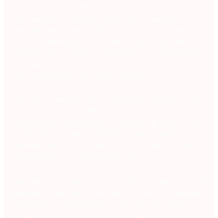
Gonzo’s Quest en 888casino tiene una volatilidad alta:
una cadena de 7 símbolos paga 500x la apuesta,
mientras que la mayoría de los spins no alcanzan ni
0,05 €. La diferencia es el mismo cálculo que hace
dublinbet con su juego sin depósito: la probabilidad de
conseguir el gran premio es menor que la de acertar
una moneda al aire tres veces seguidas.
Y es que la mecánica de “sin depósito” funciona como
un espejo roto: cada reflejo muestra una versión
distorsionada del beneficio. Si apuestas 10 € en una slot
de 96% RTP, el casino retendrá 4 € en promedio; en
dublinbet ese 4 € se reduce a 3,7 € porque el bono
está limitado a 2 € de ganancia neta.
Comparte tu frustración con la regla de “máximo 2 € de
ganancia” al día; esa cifra es tan útil como un paraguas
con agujeros mientras llueve a 30 mm/h en Dublín. La
limitación anual de 30 € de retiro gratuito, que suena