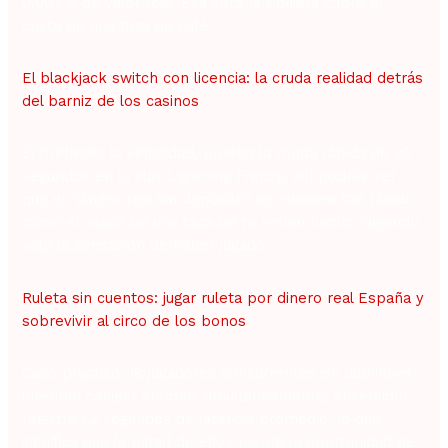
0,007 € de valor real. Esa cifra ni siquiera cubre el
coste de una taza de café.
El blackjack switch con licencia: la cruda realidad detrás
del barniz de los casinos
Si prefieres la velocidad, prueba la ronda rápida de 20
segundos en la slot Lightning Frenzy; allí podrás ver
que el “dinero real sin depósito” se evapora tan rápido
como el vapor de una taza de té recién hecho, dejando
sólo la sensación de haber jugado.
Ruleta sin cuentos: jugar ruleta por dinero real España y
sobrevivir al circo de los bonos
Caso práctico: 18 jugadores concurrentes en dublinbet
intentan canjear el bono simultáneamente; el servidor
registra 1,2 segundos de latencia promedio, lo que
significa que la mitad de ellos pierde la oportunidad de