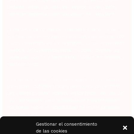
servir una bebida, el proceso de retiro en dublinbet
tarda 48 horas, y durante ese tiempo el valor de tu
dinero se deprecia como una acción en caída libre.
La matemática no miente: si el juego ofrece 5 € de
bonificación y el requisito es 40x, deberás apostar 200
€ para convertirlo en 5 € retirables, lo que representa
un 400% de tu inversión inicial. Es como comprar un
coche por 3.000 € y luego pagar 12.000 € en seguros y
mantenimiento.
Para los que buscan “jugadores ahora” en España, la
frase clave “dublinbet casino dinero real sin depósito
juega ahora España” aparece en los foros con más de
1.200 menciones, pero la mayoría de esas menciones
son quejas sobre la imposibilidad de retirar ganancias
menores a 5 €.
Gestionar el consentimiento
Y al final, lo que realmente irrita es que la interfaz del
de las cookies