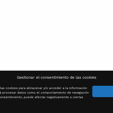
co Book of Dead muestra que, mientras Book of Dead paga 
o la excitación del jugador en un 94 %.
ataforma después de la primera ronda de 20 giros es del 
 conversión apenas sube a 71 %.
n de retiro que, aunque parece verde, tiene un tamaño de f
 tienes la verdadera traba del supuesto “juega al instante”
Gestionar el consentimiento de las cookies
 las cookies para almacenar y/o acceder a la información
tirá procesar datos como el comportamiento de navegación
l consentimiento, puede afectar negativamente a ciertas
ght © 2026 Gabriel Lass | Powered by
Tema Astra para Wo