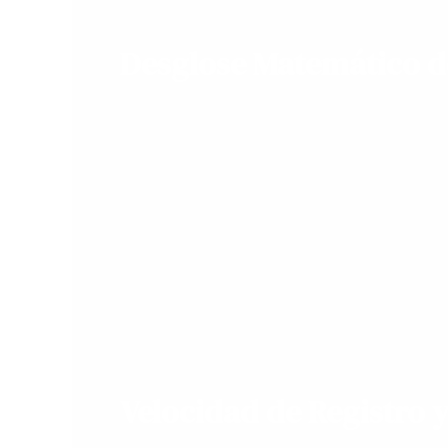
Desglose Matemático de
Si calculas 175 spins × 0,10 € = 17,5 € de 
30 % del beneficio, lo que obliga a genera
en un 200 %.
Bet365: exige 30x el bono.
William Hill: 20x el rollover.
888casino: 35x y límite de 0,50 € por
En comparación, un “free spin” en Starburs
5 € en ganancias, la retirada sigue estando
Velocidad de Registro y 