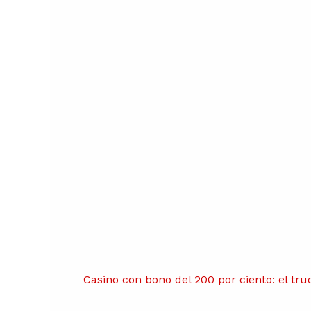
deben volver a girar.
Si consideras que la probabilidad de obte
reduce a 0,025 € por cada 10 € apostados,
en lugar de 175 con requisitos imposibles.
Los jugadores veteranos, al observar el 
30 minutos, pero luego fue bloqueado porqu
ocho veces.
El “gift” de 175 giros no es más que una e
caso de los españoles, el número de identif
con la información.
Casino con bono del 200 por ciento: el tr