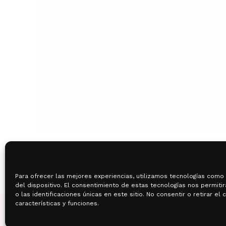
Una comparación directa con el slot clási
limita la multiplicación a 300×, reduciend
El número de usuarios que abandonan la pl
un “VIP” de 5 % de devolución, la tasa de
El detalle que realmente irrita es el botó
acercar la pantalla al 150 % de zoom; y ahí
←
Entrada anterior
Para ofrecer las mejores experiencias, utilizamos tecnologías como
del dispositivo. El consentimiento de estas tecnologías nos permi
o las identificaciones únicas en este sitio. No consentir o retirar e
características y funciones.
Copyri