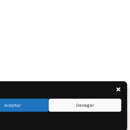
hasta 5.000 veces la apuesta, el Panda
68 %; si el casino intenta retenerlos con
uente de 9 pt, imposible de leer sin
.
Entrada siguiente
→
Aceptar
Denegar
rdPress