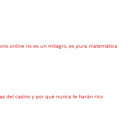
 la comodidad de un registro de 3 minutos, pero la realid
idad y, en el peor de los casos, 4 minutos adicionales pa
a espera de 2 minutos de carga del juego, hacen que la “
asino online no es un milagro, es pura matemática
rquitectura de servidor que permite cargar la ruleta en 
 lo que duplica la percepción de rapidez; sin embargo, el f
medio.
as del casino y por qué nunca te harán rico
 y Riesgo
con un RTP de 96 % y una frecuencia de premio cada 30 gir
e apuesta que multiplica cada ganancia por 1,5, convirtien