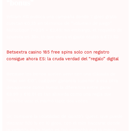
“bonus”
William Hill publica una campaña donde 7 giros gratis
cuestan €0,35 en términos de “volumen de juego”.
Multiplique 7×0,35 = €2,45; sin embargo, el requisito de
apuesta es 30×, lo que eleva el gasto oculto a €73,50.
Betsextra casino 185 free spins solo con registro
consigue ahora ES: la cruda verdad del “regalo” digital
Because los bonos suelen venir con una cláusula de
“max win €10”, cualquier ganancia superior a esa cifra
desaparece como humo; la diferencia entre ganar
€9,99 y €10,01 es tan absurda como una regla que
prohíbe usar el mismo lápiz dos veces.
Or, compare la volatilidad de Gonzo’s Quest, que puede
disparar 500 % en 10 giros, con el mini baccarat donde
la varianza de la mano es tan estrecha que la mayor