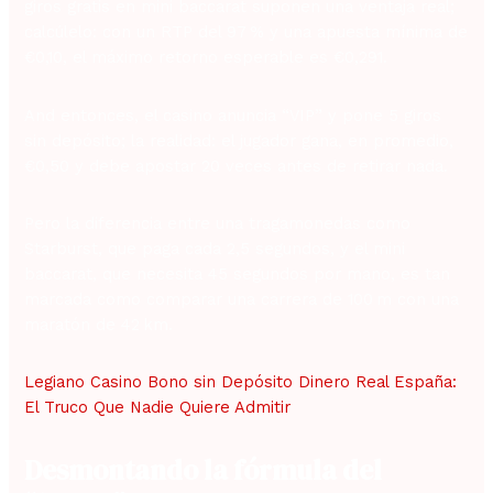
giros gratis en mini baccarat suponen una ventaja real;
calcúlelo: con un RTP del 97 % y una apuesta mínima de
€0,10, el máximo retorno esperable es €0,291.
And entonces, el casino anuncia “VIP” y pone 5 giros
sin depósito; la realidad: el jugador gana, en promedio,
€0,50 y debe apostar 20 veces antes de retirar nada.
Pero la diferencia entre una tragamonedas como
Starburst, que paga cada 2,5 segundos, y el mini
baccarat, que necesita 45 segundos por mano, es tan
marcada como comparar una carrera de 100 m con una
maratón de 42 km.
Legiano Casino Bono sin Depósito Dinero Real España:
El Truco Que Nadie Quiere Admitir
Desmontando la fórmula del