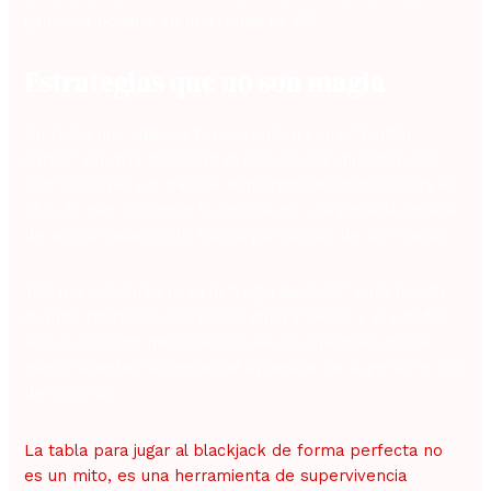
ganancia posible en una ronda es €5.
Estrategias que no son magia
Un truco que algunos foros venden como “contar
cartas” en mini baccarat; el cálculo real muestra que
con 52 cartas y 6 barajas el margen de error supera el
15 %, lo que convierte la técnica en una pérdida segura
de aproximadamente €12,30 por sesión de 100 manos.
Yet, los jugadores usan la “regla del 7‑30” para decidir
cuándo retirarse; si la banca gana 7 veces y el jugador
solo 3, el saldo neto cae en -€4,20, mientras que la
mayoría de los sistemas de apuestas no superan el 2 %
de retorno.
La tabla para jugar al blackjack de forma perfecta no
es un mito, es una herramienta de supervivencia