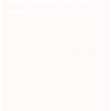
cruda realidad detrás del
brillo
La promesa de recibir 500 € sin depósito suena tan
atractiva como encontrar un billete de 20 € en la calle,
pero la trampa está en los cálculos. Un registro suele
requerir al menos 18 años, una identificación y, de paso,
aceptar una cláusula que dice que la “bonificación”
expira en 30 días. Si la usas en 2 horas, la mitad se
pierde por volatilidad.
En el mundo de los casinos online, marcas como
Bet365, 888casino y William Hill no son ajenas a esta
táctica. Sus ofertas de “dinero gratis” para novatos se
traducen en 20 % de retorno si nunca superas 10 € de
apuesta mínima, lo que equivale a una pérdida segura
del 80 % en promedio.