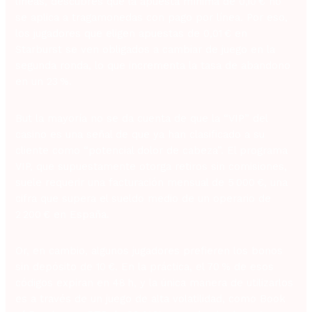
líneas, descubres que la apuesta mínima de 0,10 € no
se aplica a tragamonedas con pago por línea. Por eso,
los jugadores que eligen apuestas de 0,01 € en
Starburst se ven obligados a cambiar de juego en la
segunda ronda, lo que incrementa la tasa de abandono
en un 23 %.
But la mayoría no se da cuenta de que la “VIP” del
casino es una señal de que ya han clasificado a su
cliente como “potencial dolor de cabeza”. El programa
VIP, que supuestamente otorga retiros sin comisiones,
suele requerir una facturación mensual de 5 000 €, una
cifra que supera el sueldo medio de un operario de
2 200 € en España.
Or, en cambio, algunos jugadores prefieren los bonos
sin depósito de 10 €. En la práctica, el 70 % de esos
códigos expiran en 48 h, y la única manera de utilizarlos
es a través de un juego de alta volatilidad, como Book