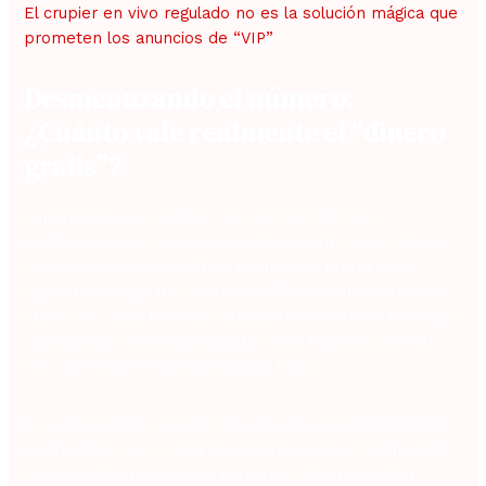
El crupier en vivo regulado no es la solución mágica que
prometen los anuncios de “VIP”
Desmenuzando el número:
¿Cuánto vale realmente el “dinero
gratis”?
Supongamos que Golden Bull otorga 100 € de
bonificación. La condición de rollover típica es 20×, es
decir, debes apostar 2 000 € antes de retirar. Si el
jugador consigue un retorno de 95 % en una partida de
Starburst, cada 100 € apostados devuelven 95 €, lo que
implica que necesitará apostar 2 100 € para cubrir el
20×, sumando 5 % de pérdida al total.
En comparación, Gonzo’s Quest, con volatilidad media,
podría generar un 1,5 % de ganancias en el mismo ciclo
de apuestas, reduciendo el margen de error a 1,5 €