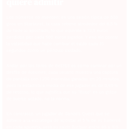
quiere admitir
Los números no mienten: en una sesión típica de 500
giros en Starburst, la casa retiene alrededor del 6,5 %
de todo lo apostado, lo que equivale a 32,5 euros
perdidos por cada 500 euros jugados. Y eso sin contar
la volatilidad que hace cambiar el saldo cada 30
segundos como un péndulo oxidado.
Andar por los foros de Bet365 es como caminar por un
desfile de ilusiones; cada usuario muestra una captura
de pantalla con 1 200 monedas ganadas en 20 minutos,
pero la estadística media de ese jugador es de 0,85 %
de retorno, lo que significa que su “éxito” es un golpe
de suerte aislado, no la norma.
En contraste, un jugador de Gonzo’s Quest que se
adhiere a la estrategia de apostar el 5 % de su bankroll
en cada apuesta, verá su saldo fluctuar entre 95 y 105