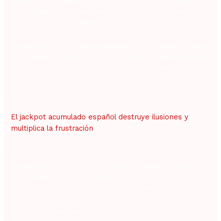
Comparar la apuesta mínima de 0,01 euros en un juego
de 888casino con la máxima de 100 euros en una
partida de alta volatilidad deja claro que el margen de
error es tan amplio como una carretera sin
señalización. Un jugador que apuesta 0,01 euros y gana
500 veces, termina con 5 euros, mientras que otro que
apuesta 100 euros y gana una sola vez se lleva 12 000
euros, pero la probabilidad de ese único gran golpe es
de 0,2 %.
El jackpot acumulado español destruye ilusiones y
multiplica la frustración
Or the absurdity of “VIP” programs that prometen
devoluciones del 10 % del volumen de juego. Si gastas
10 000 euros al mes, recibirás 1 000 euros de
devolución, pero el propio juego ya habrá drenado 5 %
de ese volumen, es decir, 500 euros, antes de
considerar cualquier “beneficio”.