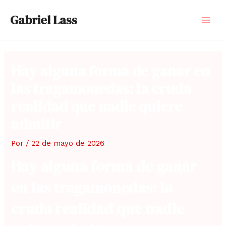
Gabriel Lass
Hay alguna forma de ganar en
las tragamonedas: la cruda
realidad que nadie quiere
admitir
Por
/
22 de mayo de 2026
Hay alguna forma de ganar
en las tragamonedas: la
cruda realidad que nadie