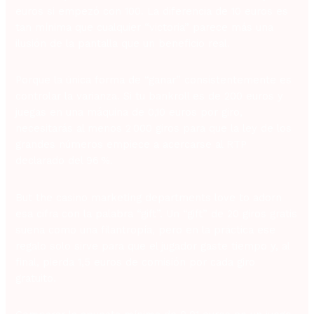
euros si empezó con 100. La diferencia de 10 euros es
tan mínima que cualquier “victoria” parece más una
ilusión de la pantalla que un beneficio real.
Porque la única forma de “ganar” consistentemente es
controlar la varianza. Si tu bankroll es de 200 euros y
juegas en una máquina de 0,10 euros por giro,
necesitarás al menos 2 000 giros para que la ley de los
grandes números empiece a acercarse al RTP
declarado del 96 %.
But the casino marketing departments love to adorn
esa cifra con la palabra “gift”. Un “gift” de 20 giros gratis
suena como una filantropía, pero en la práctica ese
regalo solo sirve para que el jugador gaste tiempo y, al
final, pierda 1,5 euros de comisión por cada giro
gratuito.