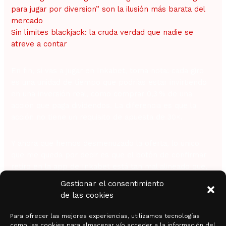
para jugar por diversion” son la ilusión más barata del
mercado
Sin límites blackjack: la cruda verdad que nadie se
atreve a contar
En fin, si vas a jugar en Inkabet, toma nota: cada giro
es una unidad de tiempo que podrías estar invirtiendo
en una inversión real, como comprar 0,3 % de una
acción que paga dividendos. La diferencia es que la
acción no tiene un requisito de apuesta de 30×.
Y ahora que hemos desmenuzado la oferta, lo único
que me queda por decir es que el botón de confirmar
retiro en la app de Inkabet está tan mal alineado que,
con la mirada cansada, parece una pequeña “X” en una
Gestionar el consentimiento
pantalla de 1080p, imposible de pulsar sin perder la
de las cookies
paciencia.
Para ofrecer las mejores experiencias, utilizamos tecnologías
como las cookies para almacenar y/o acceder a la información del