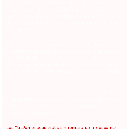
En la práctica, un jugador que utiliza los 240 giros y
luego intenta retirar 10 € se encontrará con una
retención del 70 % por la regla de “giro máximo”. Es
decir, sólo podrá retirar 3 €, y el resto quedará atrapado
en el sistema.
Eso sí, siempre hay una excepción: si el jugador logra
convertir los 240 giros en una racha de 10 k en una slot
de 1,5 × volatilidad, el rollover se vuelve insignificante.
Pero esa probabilidad es inferior al 0,001 % y, como dice
la propia ley de Murphy, si algo puede salir mal, saldrá
mal.
Los veteranos no caen en la trampa del “gift” de 240
giros; prefieren la honestidad de un 5 % de rake en una
mesa de poker, donde el juego es transparente y los
resultados son medibles.
Las “tragamonedas gratis sin registrarse ni descargar