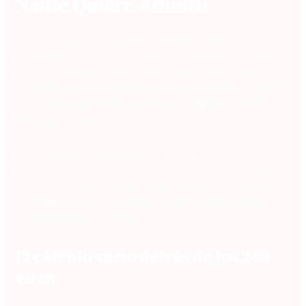
Nadie Quiere Admitir
Los operadores lanzan 240 giros gratis como si fuera
una linterna en la oscuridad: apenas ilumina y deja ver
la misma esquina mugrienta del casino. En 2026,
Inkabet no es la excepción; su oferta suena a “regalo”
pero, como cualquier donación de sangre, siempre hay
un precio oculto.
Si comparas la velocidad de una tragamonedas como
Starburst con la burocracia de los retiros, notarás que
girar un carrete es más rápido que la aprobación de una
solicitud de 10 €; la diferencia es de alrededor de 3
minutos contra 48 horas.
El cálculo sucio detrás de los 240
giros