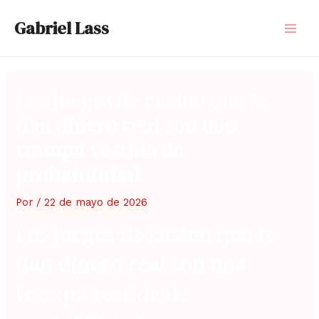
Gabriel Lass
Los juegos de casino que te
dan dinero real son una
trampa vestida de
probabilidad
Por
/
22 de mayo de 2026
Los juegos de casino que te
dan dinero real son una
trampa vestida de