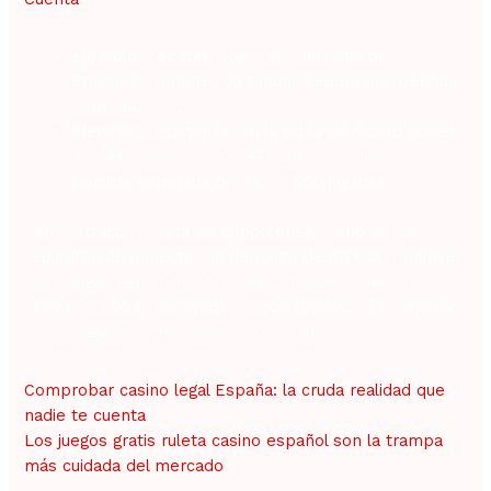
Ejemplo: Apostar 0,50 € en una línea de
Starburst durante 100 tiradas genera una pérdida
esperada de 2,5 €.
Ejemplo: Apostar 1 € en la tabla de 5‑card poker
en 888casino, con un RTP de 97 %, deja una
pérdida esperada de 3 € en 200 jugadas.
Pero el truco no está en el porcentaje, sino en los
requisitos de apuesta. Un depósito de 50 € con rollover
30x obliga a girar 1 500 € antes de tocar el premio.
1 500 € ÷ 0,20 € por tirada = 7 500 tiradas, y la mayoría
de los jugadores no sobreviven a tanto.
Comprobar casino legal España: la cruda realidad que
nadie te cuenta
Los juegos gratis ruleta casino español son la trampa
más cuidada del mercado