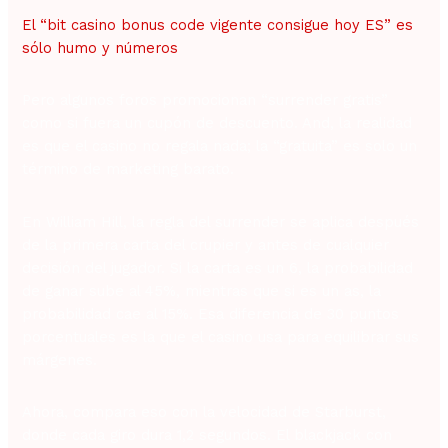
El “bit casino bonus code vigente consigue hoy ES” es
sólo humo y números
Pero algunos foros promocionan “surrender gratis”
como si fuera un cupón de descuento. And, la realidad
es que el casino no regala nada; la “gratuita” es solo un
término de marketing barato.
En William Hill, la regla del surrender se aplica después
de la primera carta del crupier y antes de cualquier
decisión del jugador. Si la carta es un 6, la probabilidad
de ganar sube al 45%, mientras que si es un as, la
probabilidad cae al 15%. Esa diferencia de 30 puntos
porcentuales es la que el casino usa para equilibrar sus
márgenes.
Ahora, compara eso con la velocidad de Starburst,
donde cada giro dura 1,2 segundos. El blackjack con