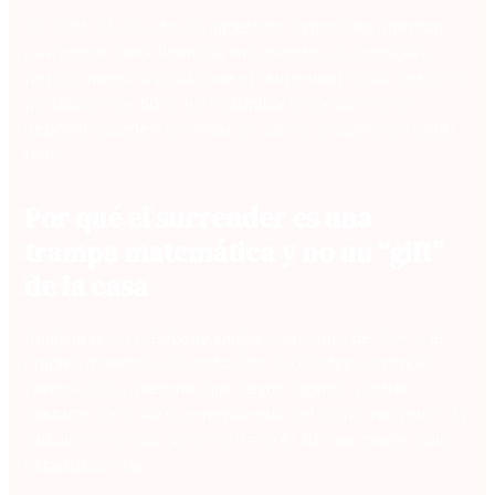
En 2024, el 27% de los jugadores españoles intentan
usar Bizum para financiar sus partidas de blackjack,
pero la mayoría olvida que el “surrender” solo reduce la
pérdida en un 50%, no multiplica la banca. 3 € de
depósito pueden terminar en 1,5 € y el casino ya está
feliz.
Por qué el surrender es una
trampa matemática y no un “gift”
de la casa
Imagina que en Betway juegas una mano de 20 € y el
crupier muestra una carta alta. Si decides surrender,
pierdes 10 €, mientras que seguir jugando podría
costarte 0 € o 40 € dependiendo del golpe posterior. El
cálculo es simple: 20 € × 0,5 = 10 €. No hay magia, solo
estadística fría.