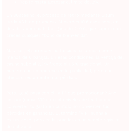
Repite hasta alcanzar el límite del 2%.
En 888casino, el proceso de retiro mediante Bizum
tarda 48 h en promedio. Si pierdes 10 € cada hora, en
dos días podrías haber gastado 240 €, que supera con
creces cualquier “bono de bienvenida”.
Mas aún, el surrender no funciona si la mesa tiene
menos de 6 barajas. En esas condiciones, la ventaja del
casino sube al 2,3 % frente al 1,5 % tradicional. Un
número que no aparece en la publicidad, pero que
afecta directamente a tu pérdida.
Pero, ¿qué pasa con el “VIP” que promocionan? And,
los programas VIP son solo niveles de lealtad que
convierten tu gasto en puntos; no convierten tus
pérdidas en ganancias. El término “VIP” suena a
exclusividad, pero en la práctica es un simple registro
de actividad.