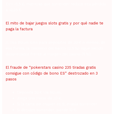
EV ≈ ‑0,5 €, mientras que surrender reduce esa pérdida
a ‑0,25 €.
El mito de bajar juegos slots gratis y por qué nadie te
paga la factura
3. Usa Bizum solo para depósitos de 20 € o menos; de
esa forma, la comisión del banco (0,5 %) sigue siendo
despreciable frente al margen del casino (5 %).
El fraude de “pokerstars casino 235 tiradas gratis
consigue con código de bono ES” destrozado en 3
pasos
Deposita 20 € vía Bizum.
Juega una mano de 20 €.
Si la carta del crupier es 9, evalúa surrender.
Si decides surrender, pierde 10 €.