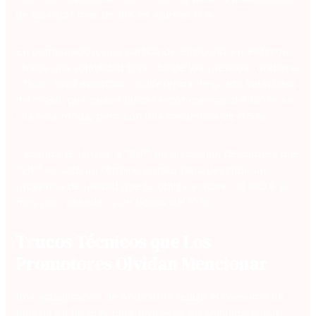
de alcanzar más de 10× es apenas 12 %.
En comparación, una partida de Starburst en Betsson
ofrece una volatilidad baja, donde los premios rondan el
2 % del total apostado, a diferencia de la alta volatilidad
del crash, que puede lanzar recompensas del 150 % en
una sola ronda, pero con una frecuencia de 0,5 %.
Y cuando te lanzas al “VIP” de un casino, descubres que
“VIP” es solo un término barato para describir un
programa de lealtad que te obliga a mover 10 000 € al
mes para acceder a un bonus del 10 %.
Trucos Técnicos que Los
Promotores Olvidan Mencionar
Una actualización de Android 13 redujo el consumo de
batería en un 15 % para procesos en segundo plano,