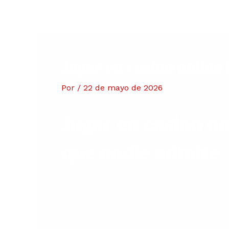
Jugar en casino online
Por
/
22 de mayo de 2026
Jugar en casino on
que nadie admite
El primer error que comete cualquier nova
queda en la letra pequeña del T&C. Por ej
de que puedas retirar una sola céntima.