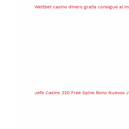
Weltbet casino dinero gratis consigue al i
Y no es coincidencia que los casinos favor
superan los 50 euros en valor aparente, pe
Ejemplo de cálculo realista
Supongamos que un jugador recibe 30 euros 
del giro × RTP) ÷ multiplicador de apuesta. 
después de todo, el jugador termina con m
Jefe Casino 220 Free Spins Bono Nuevos 
En cambio, si el mismo jugador hubiera in
de retorno potencial, demostrando que la i