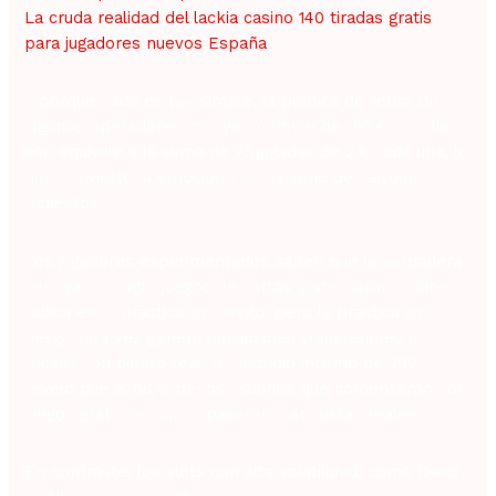
La cruda realidad del lackia casino 140 tiradas gratis
para jugadores nuevos España
Y porque nada es tan simple, la política de retiro de
algunos operadores incluye un límite de 150 € por día;
eso equivale a la suma de 75 jugadas de 2 € cada una, lo
que convierte la emoción en una serie de cálculos
molestos.
Los jugadores experimentados saben que la verdadera
ventaja de “jugar juegos de cartas gratis casino online”
radica en la práctica sin riesgo, pero la práctica sin
riesgo rara vez genera habilidades transferibles a
mesas con dinero real. Un estudio interno de 2023
reveló que el 68 % de los usuarios que comenzaron con
juegos gratuitos nunca pasaron a apuestas reales.
En contraste, los slots con alta volatilidad, como Dead