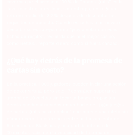
caverna que el acceso a 100 % de “bonos gratis” es la
llave maestra; la realidad, sin embargo, entrega un
retorno medio del 3,2 % después de descontar los
requisitos de apuesta. Cuando escuchas a un novato
describir su estrategia como “¡voy a volar con esas
fichas de regalo!”, recuerda que ni el mejor casino,
como Bet365, reparte dinero como si fuera caridad.
¿Qué hay detrás de la promesa de
cartas sin costo?
En la práctica, 1 000 jugadores pueden iniciar una sesión
de poker virtual, pero sólo 17 consiguen superar el
umbral de 20 vueltas sin tocar la banca propia; los
demás quedan atrapados en un bucle de “jugar juegos
de cartas gratis casino online” que parece una ruleta sin
número cero. La diferencia entre un lanzamiento de
5 minutos de Blackjack y una partida intensa de
30 minutos radica en la velocidad de la toma de