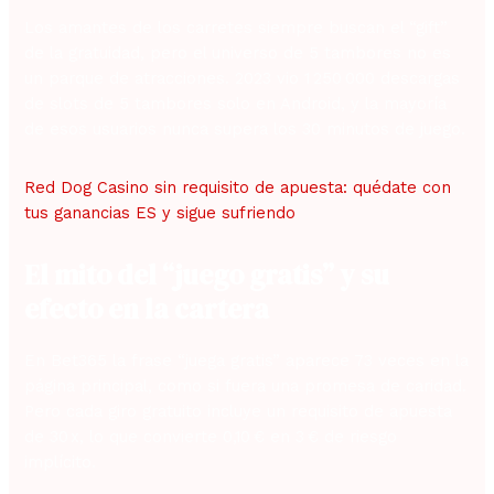
Los amantes de los carretes siempre buscan el “gift”
de la gratuidad, pero el universo de 5 tambores no es
un parque de atracciones. 2023 vio 1 250 000 descargas
de slots de 5 tambores solo en Android, y la mayoría
de esos usuarios nunca supera los 30 minutos de juego.
Red Dog Casino sin requisito de apuesta: quédate con
tus ganancias ES y sigue sufriendo
El mito del “juego gratis” y su
efecto en la cartera
En Bet365 la frase “juega gratis” aparece 73 veces en la
página principal, como si fuera una promesa de caridad.
Pero cada giro gratuito incluye un requisito de apuesta
de 30 x, lo que convierte 0,10 € en 3 € de riesgo
implícito.