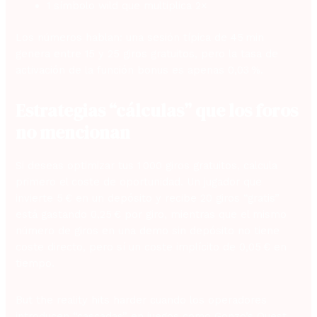
1 símbolo wild que multiplica 2×
Los números hablan: una sesión típica de 45 min
genera entre 15 y 25 giros gratuitos, pero la tasa de
activación de la función bonus es apenas 0,03 %.
Estrategias “cálculas” que los foros
no mencionan
Si deseas optimizar tus 1 000 giros gratuitos, calcula
primero el coste de oportunidad. Un jugador que
invierte 5 € en un depósito y recibe 20 giros “gratis”
está gastando 0,25 € por giro, mientras que el mismo
número de giros en una demo sin depósito no tiene
coste directo, pero sí un coste implícito de 0,05 € en
tiempo.
But the reality hits harder cuando los operadores
introducen “cascadas” en juegos como Gonzo’s Quest,