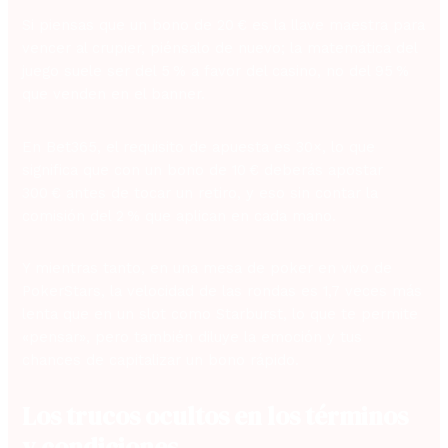
Si piensas que un bono de 20 € es la llave maestra para
vencer al crupier, piénsalo de nuevo; la matemática del
juego suele ser del 5 % a favor del casino, no del 95 %
que venden en el banner.
En Bet365, el requisito de apuesta es 30×, lo que
significa que con un bono de 10 € deberás apostar
300 € antes de tocar un retiro, y eso sin contar la
comisión del 2 % que aplican en cada mano.
Y mientras tanto, en una mesa de poker en vivo de
PokerStars, la velocidad de las rondas es 1,7 veces más
lenta que en un slot como Starburst, lo que te permite
«pensar», pero también diluye la emoción y tus
chances de capitalizar un bono rápido.
Los trucos ocultos en los términos
y condiciones