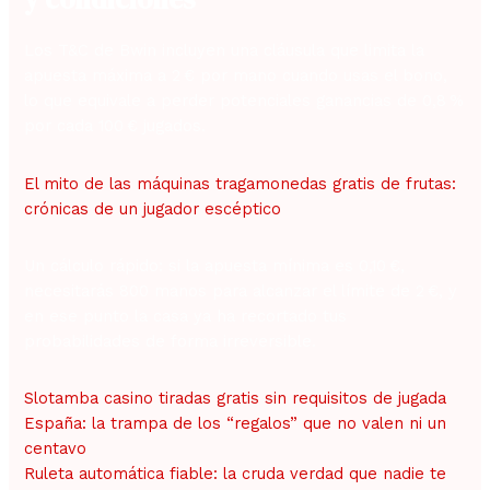
Los T&C de Bwin incluyen una cláusula que limita la
apuesta máxima a 2 € por mano cuando usas el bono,
lo que equivale a perder potenciales ganancias de 0,8 %
por cada 100 € jugados.
El mito de las máquinas tragamonedas gratis de frutas:
crónicas de un jugador escéptico
Un cálculo rápido: si la apuesta mínima es 0,10 €,
necesitarás 800 manos para alcanzar el límite de 2 €, y
en ese punto la casa ya ha recortado tus
probabilidades de forma irreversible.
Slotamba casino tiradas gratis sin requisitos de jugada
España: la trampa de los “regalos” que no valen ni un
centavo
Ruleta automática fiable: la cruda verdad que nadie te