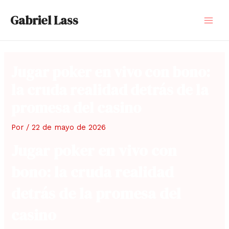
Gabriel Lass
Jugar poker en vivo con bono:
la cruda realidad detrás de la
promesa del casino
Por
/
22 de mayo de 2026
Jugar poker en vivo con
bono: la cruda realidad
detrás de la promesa del
casino