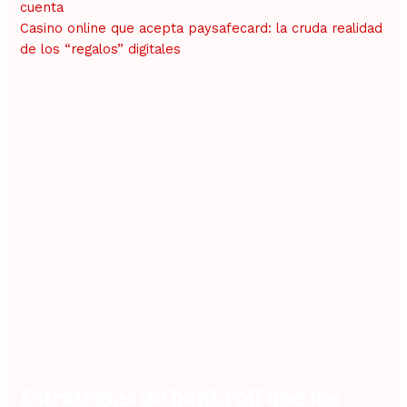
cuenta
Casino online que acepta paysafecard: la cruda realidad
de los “regalos” digitales
Revisa siempre la “tarifa de bonificación” (sí, esa
palabra entre comillas que suena a regalo
gratuito).
Comprueba el tiempo de expiración: 48 horas
contra 7 días, y verás cuánto valen realmente los
“regalos”.
Analiza la conversión del bono a cash: 15 % de
pérdidas esperadas en promedio.
En contraste, una tragamonedas como Gonzo’s Quest
vuelve en un 2,5 % de volatilidad, lo que hace que la
gestión del bankroll sea tan predecible como la cuenta
de una partida de poker con bono.
Estrategias de bankroll que los