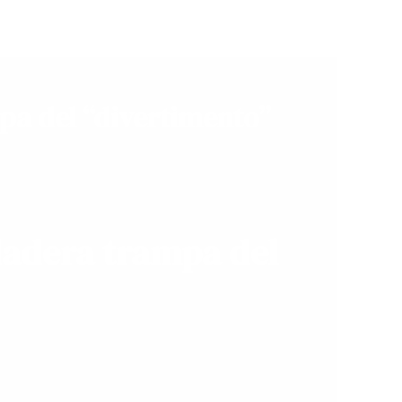
mpa del “divertimento”
rdadera trampa del
nes, pero la única montaña rusa que
ta “gratuita” en la plataforma de Bet365