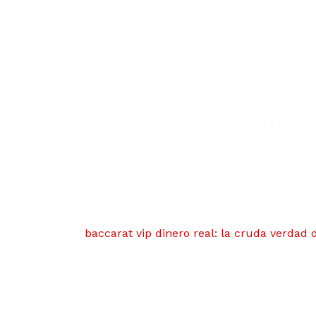
En 2022, la cifra de jugadores que probó 
miente: la gratuidad es un cebo, no un rega
de control.
Cómo funciona la mecán
Primero, el generador de números (RNG) act
1 000 créditos y la bola cae en rojo, reci
rotundamente.
baccarat vip dinero real: la cruda verdad d
En comparación, los slots como Starburst o
100 × la apuesta. La ruleta, en cambio, ti
inicial.