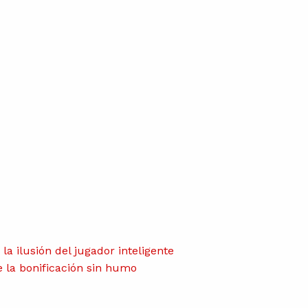
cana, margen 5,26 %
 sin retiro posible
es es la satisfacción de ser engañado por la interfaz pulid
 son pura propaganda auditiva.
e carga de la ruleta en la versión móvil, prepárate: el ret
u tiempo también tiene un costo.
detalle más irritante: el botón “Apostar todo” está ubicado
nido cada vez que intentas maximizar tu apuesta, obligán
la ilusión del jugador inteligente
de la bonificación sin humo